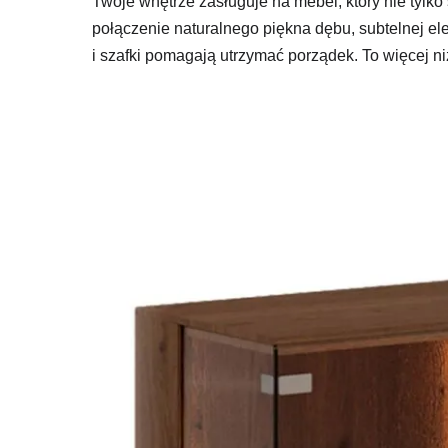
Twoje wnętrze zasługuje na mebel, który nie tylko 
połączenie naturalnego piękna dębu, subtelnej ele
i szafki pomagają utrzymać porządek. To więcej ni