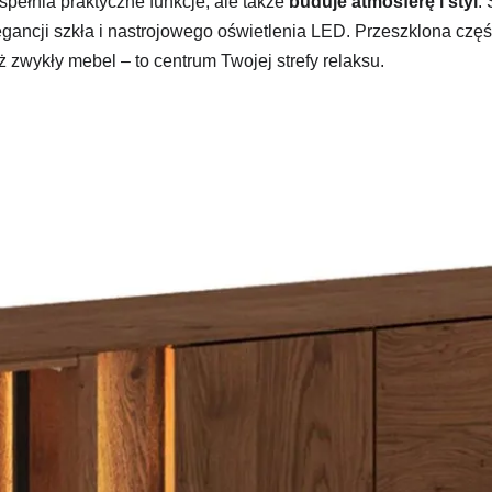
spełnia praktyczne funkcje, ale także
buduje atmosferę i styl
.
gancji szkła i nastrojowego oświetlenia LED. Przeszklona częś
ż zwykły mebel – to centrum Twojej strefy relaksu.