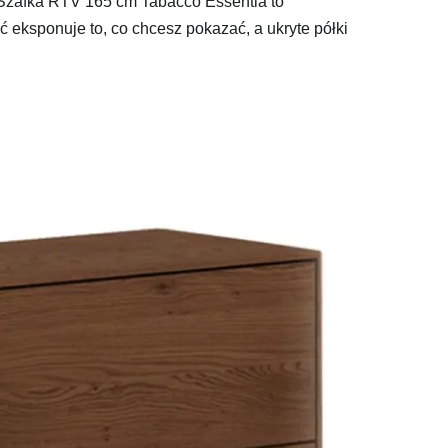
 Szafka RTV 165 cm Tabacco Essentia to
ć eksponuje to, co chcesz pokazać, a ukryte półki