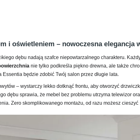
m i oświetleniem – nowoczesna elegancja w
dzikiego dębu nadają szafce niepowtarzalnego charakteru. Każ
powierzchnia
nie tylko podkreśla piękno drewna, ale także chr
a Essentia będzie zdobić Twój salon przez długie lata.
wytów – wystarczy lekko dotknąć frontu, aby otworzyć drzwiczki
itego dębu sprawia, że mebel bez problemu utrzyma telewizor or
ienia. Zero skomplikowanego montażu, od razu możesz cieszyć