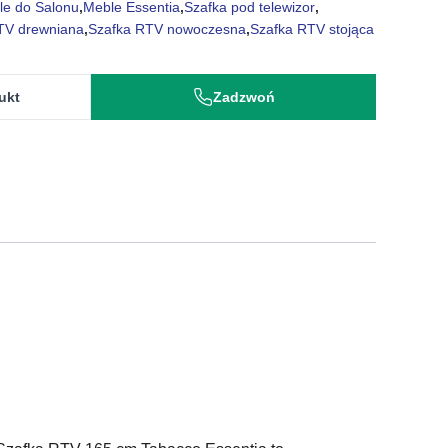
le do Salonu
,
Meble Essentia
,
Szafka pod telewizor
,
TV drewniana
,
Szafka RTV nowoczesna
,
Szafka RTV stojąca
ukt
Zadzwoń