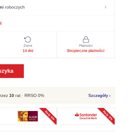
ni
roboczych
ł
Zwrot
Płatności
14 dni
Bezpieczne płatności
szyka
rzez
10
rat · RRSO 0%
Szczegóły
›
Raty 0%
Raty 0%