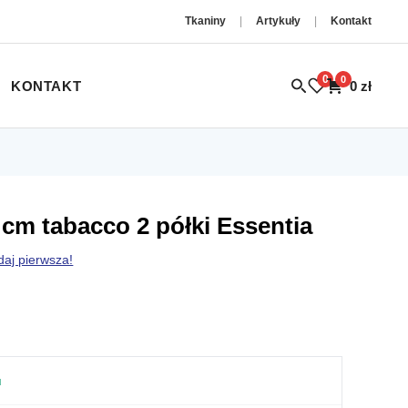
Tkaniny
|
Artykuły
|
Kontakt
0
0
KONTAKT
0
zł
cm tabacco 2 półki Essentia
daj pierwsza!
u