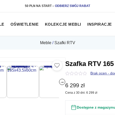
50 PLN NA START
–
ODBIERZ SWÓJ RABAT
LE
OŚWIETLENIE
KOLEKCJE MEBLI
INSPIRACJE
Meble
/
Szafki RTV
Szafka RTV 165 
Brak ocen - do
0
→
z
6 299
zł
5
Cena z 30 dni:
6 299
zł
Dostępne z magazyn