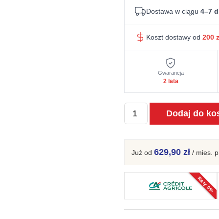
Dostawa w ciągu
4–7 d
Koszt dostawy od
200
z
Gwarancja
2 lata
ilość
Dodaj do ko
Szafka
RTV
165
629,90 zł
Już od
/ mies.
p
cm
tabacco
Raty 0%
2
półki
Essentia