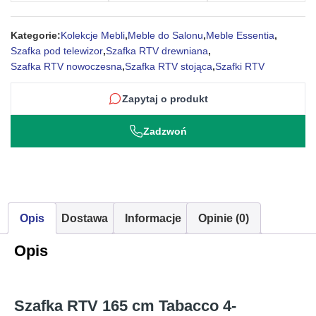
Essentia
Kategorie:
Kolekcje Mebli
,
Meble do Salonu
,
Meble Essentia
,
Szafka pod telewizor
,
Szafka RTV drewniana
,
Szafka RTV nowoczesna
,
Szafka RTV stojąca
,
Szafki RTV
Zapytaj o produkt
Zadzwoń
Opis
Dostawa
Informacje
Opinie (0)
Opis
Szafka RTV 165 cm Tabacco 4-