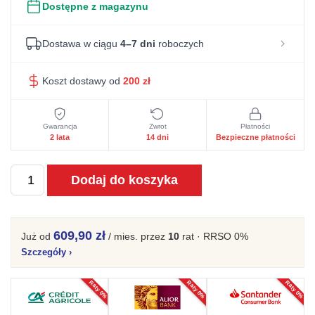
Dostępne z magazynu
Dostawa w ciągu
4–7 dni
roboczych
Koszt dostawy od
200
zł
Gwarancja
Zwrot
Płatności
2 lata
14 dni
Bezpieczne płatności
ilość
Dodaj do koszyka
Szafka
RTV
165
609,90 zł
Już od
/ mies.
przez
10
rat · RRSO 0%
cm
Szczegóły
›
tabacco
Raty 0%
Raty 0%
Raty 0%
4-
drzwiowa