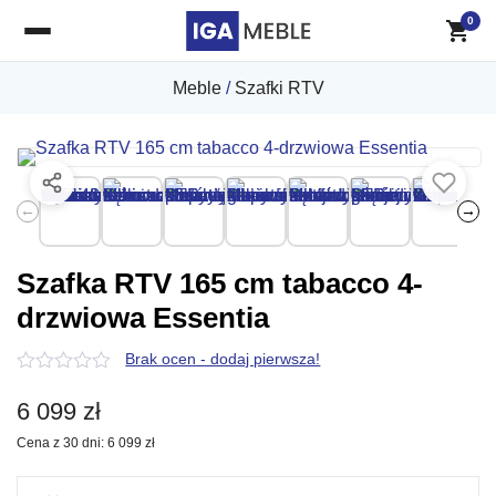
0
Meble
/
Szafki RTV
←
→
Szafka RTV 165 cm tabacco 4-
drzwiowa Essentia
Brak ocen - dodaj pierwsza!
0
z
6 099
zł
5
Cena z 30 dni:
6 099
zł