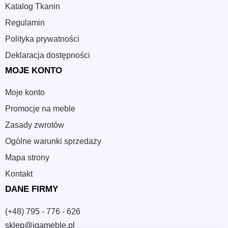
Zwróć uwagę na podstawę
, szczególnie przy
Katalog Tkanin
intensywnym użytkowaniu każdego dnia.
Regulamin
Myśl zestawem
: krzesła powinny współgrać ze stołem,
Polityka prywatności
oświetleniem i przechowywaniem.
Deklaracja dostępności
Krzesła skandynawskie wybiera się dla spokoju formy, wygody
MOJE KONTO
i łatwego komponowania wnętrza. Przejrzyj dostępne kategorie,
porównaj zastosowania i dobierz siedziska do rytmu swojego
Moje konto
domu.
Promocje na meble
Zasady zwrotów
Ogólne warunki sprzedaży
Mapa strony
Kontakt
DANE FIRMY
(+48) 795 - 776 - 626
sklep@igameble.pl