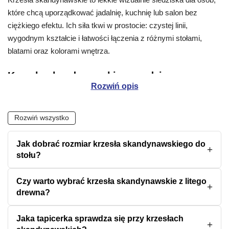
które chcą uporządkować jadalnię, kuchnię lub salon bez
ciężkiego efektu. Ich siła tkwi w prostocie: czystej linii,
wygodnym kształcie i łatwości łączenia z różnymi stołami,
blatami oraz kolorami wnętrza.
Krzesła skandynawskie w codziennym
Rozwiń opis
wnętrzu
Ten typ krzeseł sprawdza się tam, gdzie mebel ma być
Rozwiń wszystko
praktyczny, ale nie może zdominować przestrzeni. Przy stole
tworzy spokojną kompozycję, w kuchni porządkuje strefę
Jak dobrać rozmiar krzesła skandynawskiego do
posiłków, a w salonie dodaje wnętrzu miękkości bez
stołu?
dekoracyjnego przesytu.
Skandynawski charakter lubi jasne tło, naturalne faktury i
Czy warto wybrać krzesła skandynawskie z litego
drewna?
oszczędne formy. Dlatego takie krzesła dobrze wyglądają obok
prostych stołów, komód i witryn, a przy mniejszym metrażu
Jaka tapicerka sprawdza się przy krzesłach
pomagają zachować wrażenie oddechu.