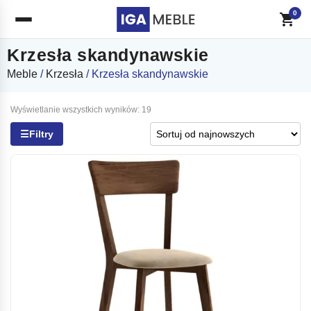
0
Krzesła skandynawskie
Meble
/
Krzesła
/ Krzesła skandynawskie
Posortowane
Wyświetlanie wszystkich wyników: 19
według
☰
Filtry
najnowszych