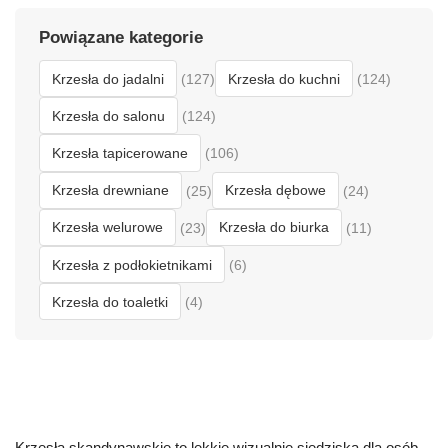
Powiązane kategorie
Krzesła do jadalni
Krzesła do kuchni
(127)
(124)
Krzesła do salonu
(124)
Krzesła tapicerowane
(106)
Krzesła drewniane
Krzesła dębowe
(25)
(24)
Krzesła welurowe
Krzesła do biurka
(23)
(11)
Krzesła z podłokietnikami
(6)
Krzesła do toaletki
(4)
Krzesła skandynawskie to lekkie wizualnie siedziska dla osób,