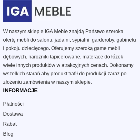
Lekka linia
pomaga optycznie odciążyć kuchnię, jadalnię
lub salon.
Wyprofilowane siedzisko
wspiera komfort podczas
posiłków i rozmów przy stole.
W naszym sklepie IGA Meble znajdą Państwo szeroka
Neutralny styl
pasuje do wnętrz skandynawskich,
ofertę mebli do salonu, jadalni, sypialni, garderoby, gabinetu
japandi, nowoczesnych i klasycznych.
i pokoju dziecięcego. Oferujemy szeroką gamę mebli
Łatwa aranżacja
pozwala zestawiać krzesła z drewnem,
dębowych, narożniki tapicerowane, materace do łóżek i
jasnymi ścianami i spokojnymi tkaninami.
wiele innych produktów w atrakcyjnych cenach. Dokonamy
wszelkich starań aby produkt trafił do produkcji zaraz po
Jak wybrać Krzesła skandynawskie?
złożeniu zamówienia w naszym sklepie.
Najpierw dopasuj krzesło do stołu, nie tylko do koloru wnętrza.
INFORMACJE
Siedzisko powinno dawać swobodę ruchu, a oparcie nie może
Płatności
przeszkadzać przy wsuwaniu mebla pod blat.
Dostawa
Sprawdź proporcje
względem stołu, wyspy lub toaletki.
Rabat
Dobierz charakter
do pomieszczenia: kuchnia lubi
prostotę, salon może przyjąć miększą linię.
Blog