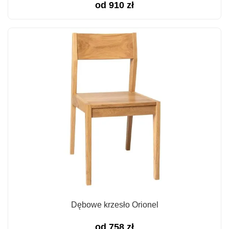
od
910
zł
Dębowe krzesło Orionel
od
758
zł