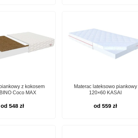
piankowy z kokosem
Materac lateksowo piankowy
BINO Coco MAX
120×60 KASAI
od
548
zł
od
559
zł