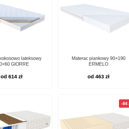
kokosowo lateksowy
Materac piankowy 90×190
0×60 GIORRE
ERMELO
od
614
zł
od
463
zł
-84 