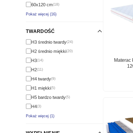
60x120 cm
(18)
Pokaż więcej (16)
TWARDOŚĆ
H3 średnio twardy
(24)
H2 średnio miękki
(20)
Materac 
H3
(14)
12
H2
(11)
H4 twardy
(9)
H1 miękki
(5)
H5 bardzo twardy
(5)
H4
(3)
Pokaż więcej (1)