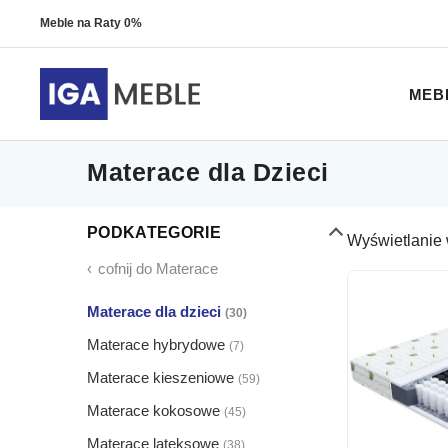
Meble na Raty 0%
MEB
Materace dla Dzieci
PODKATEGORIE
Wyświetlanie 
‹
cofnij do
Materace
Materace dla dzieci
(30)
Materace hybrydowe
(7)
Materace kieszeniowe
(59)
Materace kokosowe
(45)
Materace lateksowe
(38)