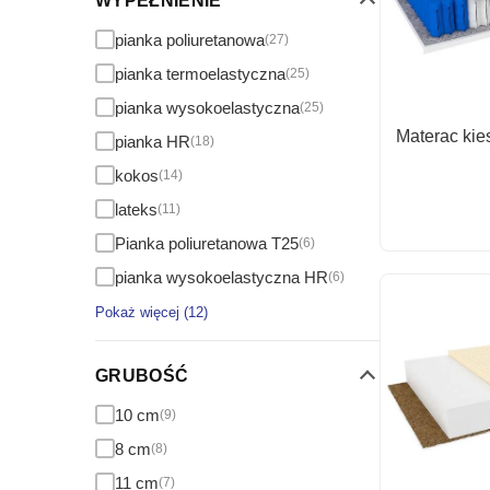
WYPEŁNIENIE
pianka poliuretanowa
(27)
pianka termoelastyczna
(25)
pianka wysokoelastyczna
(25)
Materac ki
pianka HR
(18)
kokos
(14)
lateks
(11)
Pianka poliuretanowa T25
(6)
pianka wysokoelastyczna HR
(6)
Pokaż więcej (12)
GRUBOŚĆ
10 cm
(9)
8 cm
(8)
11 cm
(7)