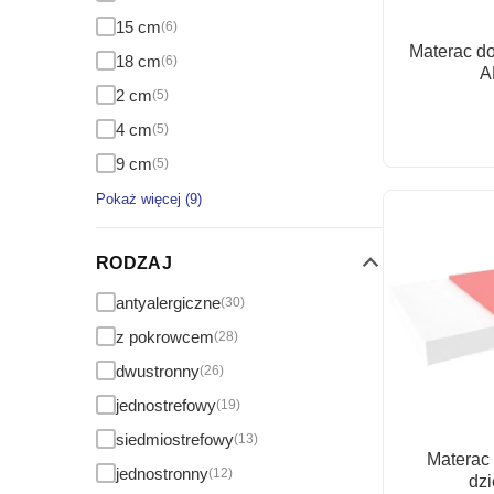
15 cm
(6)
Materac do
18 cm
(6)
A
2 cm
(5)
4 cm
(5)
9 cm
(5)
Pokaż więcej (9)
RODZAJ
antyalergiczne
(30)
z pokrowcem
(28)
dwustronny
(26)
jednostrefowy
(19)
siedmiostrefowy
(13)
Materac 
jednostronny
(12)
dz