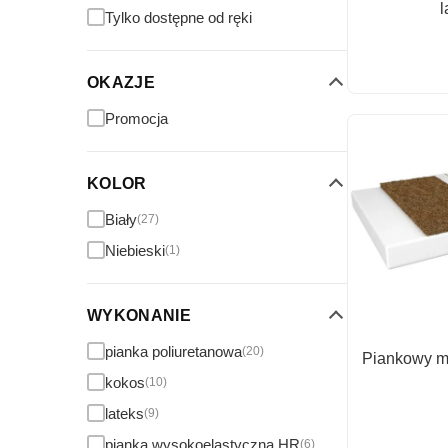
l
Tylko dostępne od ręki
OKAZJE
Promocja
KOLOR
Biały
(27)
Niebieski
(1)
WYKONANIE
pianka poliuretanowa
(20)
Piankowy ma
kokos
(10)
lateks
(9)
pianka wysokoelastyczna HR
(6)