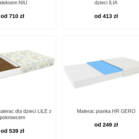
ateksem NIU
dzieci ILIA
od
710
zł
od
413
zł
terac dla dzieci LILE z
Materac pianka HR GERO
pokrowcem
od
249
zł
od
539
zł