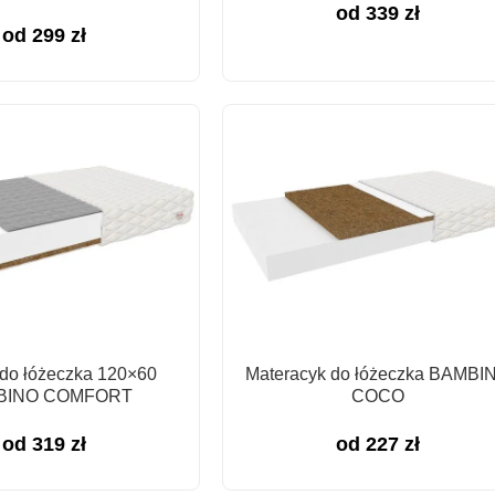
od
339
zł
od
299
zł
 do łóżeczka 120×60
Materacyk do łóżeczka BAMBI
BINO COMFORT
COCO
od
319
zł
od
227
zł