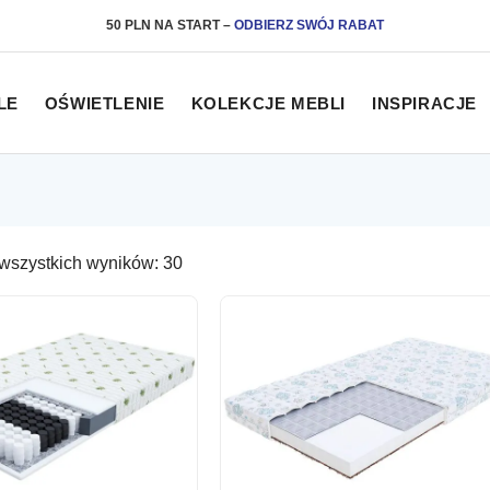
50 PLN NA START
–
ODBIERZ SWÓJ RABAT
LE
OŚWIETLENIE
KOLEKCJE MEBLI
INSPIRACJE
Posortowane
wszystkich wyników: 30
według
najnowszych