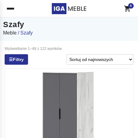
0
Szafy
Meble
/ Szafy
Posortowane
Wyświetlanie 1–48 z 122 wyników
według
☰
Filtry
najnowszych