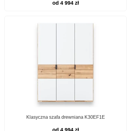
od
4 994
zł
Klasyczna szafa drewniana K30EF1E
od
4 994
zł