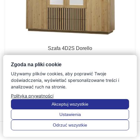
Szafa 4D2S Dorello
5 586
zł
Zgoda na pliki cookie
Używamy plików cookies, aby poprawić Twoje
doświadczenia, wyświetlać spersonalizowane treści i
analizować ruch na stronie.
Polityka prywatności
Akceptuj wszystkie
Ustawienia
Odrzuć wszystkie
0
0
Menu
Filtry
Szukaj
Ulubione
Koszyk