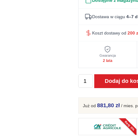
Dostępne z magazyn
Dostawa w ciągu
4–7 d
Koszt dostawy od
200
z
Gwarancja
2 lata
ilość
Dodaj do ko
Elegancka
dębowa
nowoczesna
881,80 zł
Już od
/ mies.
p
witryna
Essentia
Raty 0%