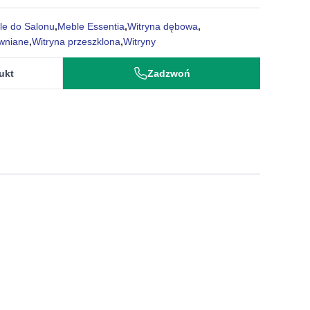
le do Salonu
,
Meble Essentia
,
Witryna dębowa
,
ewniane
,
Witryna przeszklona
,
Witryny
ukt
Zadzwoń