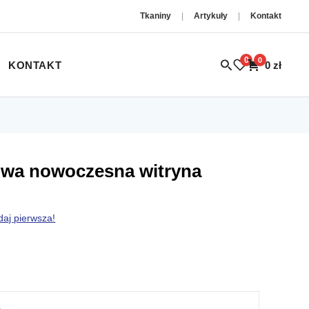
Tkaniny
|
Artykuły
|
Kontakt
0
0
KONTAKT
0
zł
owa nowoczesna witryna
daj pierwsza!