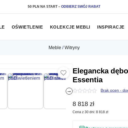
50 PLN NA START
–
ODBIERZ SWÓJ RABAT
LE
OŚWIETLENIE
KOLEKCJE MEBLI
INSPIRACJE
Meble
/
Witryny
Elegancka dęb
Essentia
→
Brak ocen - do
0
z
8 818
zł
5
Cena z 30 dni:
8 818
zł