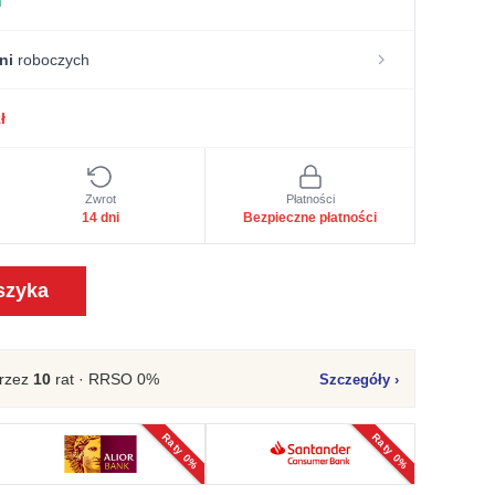
u
ni
roboczych
ł
Zwrot
Płatności
14 dni
Bezpieczne płatności
szyka
rzez
10
rat · RRSO 0%
Szczegóły
›
Raty 0%
Raty 0%