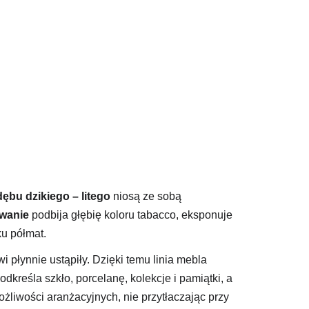
dębu dzikiego – litego
niosą ze sobą
owanie
podbija głębię koloru tabacco, eksponuje
u półmat.
i płynnie ustąpiły. Dzięki temu linia mebla
odkreśla szkło, porcelanę, kolekcje i pamiątki, a
żliwości aranżacyjnych, nie przytłaczając przy