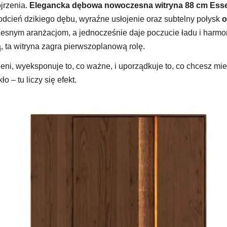
jrzenia.
Elegancka dębowa nowoczesna witryna 88 cm Esse
 odcień dzikiego dębu, wyraźne usłojenie oraz subtelny połysk
o
czesnym aranżacjom, a jednocześnie daje poczucie ładu i harmon
ą, ta witryna zagra pierwszoplanową rolę.
rzeni, wyeksponuje to, co ważne, i uporządkuje to, co chcesz mi
ło – tu liczy się efekt.