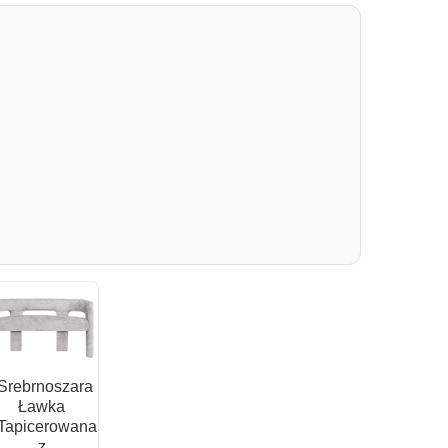
Srebrnoszara
Ławka
Tapicerowana
z