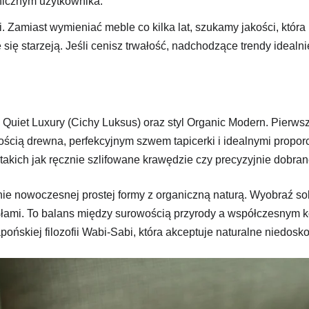
hicznym użytkownika.
Zamiast wymieniać meble co kilka lat, szukamy jakości, która 
e się starzeją. Jeśli cenisz trwałość, nadchodzące trendy ideal
to Quiet Luxury (Cichy Luksus) oraz styl Organic Modern. Pierw
ością drewna, perfekcyjnym szwem tapicerki i idealnymi proporc
akich jak ręcznie szlifowane krawędzie czy precyzyjnie dobrane 
enie nowoczesnej prostej formy z organiczną naturą. Wyobraź s
łami. To balans między surowością przyrody a współczesnym kom
pońskiej filozofii Wabi-Sabi, która akceptuje naturalne niedosko