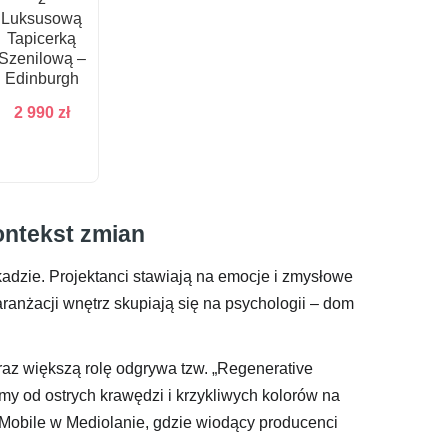
Luksusową
Tapicerką
Szenilową –
Edinburgh
2 990
zł
ontekst zmian
kadzie. Projektanci stawiają na emocje i zmysłowe
anżacji wnętrz skupiają się na psychologii – dom
az większą rolę odgrywa tzw. „Regenerative
y od ostrych krawędzi i krzykliwych kolorów na
l Mobile w Mediolanie, gdzie wiodący producenci