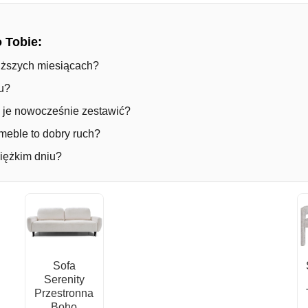
o Tobie:
iższych miesiącach?
ku?
ak je nowocześnie zestawić?
meble to dobry ruch?
iężkim dniu?
Sofa
Serenity
Przestronna
Boho