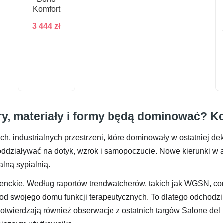
Komfort
3 444
zł
ry, materiały i formy będą dominować? K
h, industrialnych przestrzeni, które dominowały w ostatniej de
ddziaływać na dotyk, wzrok i samopoczucie. Nowe kierunki w ar
alną sypialnią.
enckie. Według raportów trendwatcherów, takich jak WGSN, cor
d swojego domu funkcji terapeutycznych. To dlatego odchodzim
 potwierdzają również obserwacje z ostatnich targów Salone de