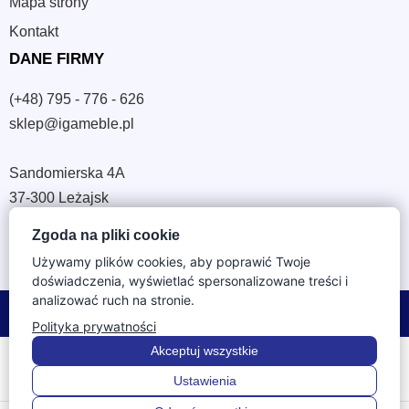
Mapa strony
Kontakt
DANE FIRMY
(+48) 795 - 776 - 626
sklep@igameble.pl
Sandomierska 4A
37-300 Leżajsk
NIP: 794 172 09 19
Zgoda na pliki cookie
REGON: 180933172
Używamy plików cookies, aby poprawić Twoje
doświadczenia, wyświetlać spersonalizowane treści i
analizować ruch na stronie.
© 2026 IGA Meble. Wszystkie prawa zastrzeżone.
Polityka prywatności
Akceptuj wszystkie
Ustawienia