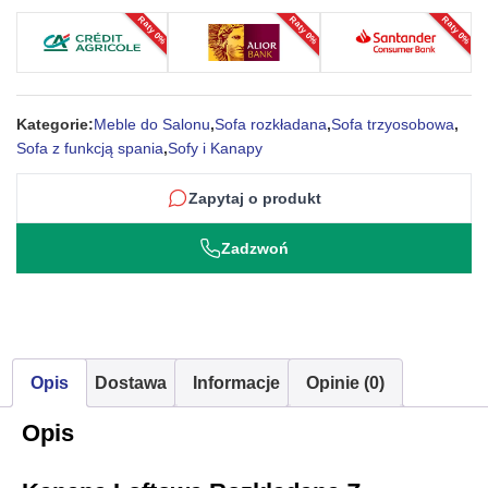
Raty 0%
Raty 0%
Raty 0%
Zowi
Kategorie:
Meble do Salonu
,
Sofa rozkładana
,
Sofa trzyosobowa
,
Sofa z funkcją spania
,
Sofy i Kanapy
Zapytaj o produkt
Zadzwoń
Opis
Dostawa
Informacje
Opinie (0)
Opis