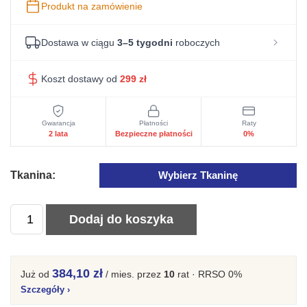
Produkt na zamówienie
Dostawa w ciągu
3–5 tygodni
roboczych
Koszt dostawy od
299
zł
Gwarancja
Płatności
Raty
2 lata
Bezpieczne płatności
0%
Tkanina:
Wybierz Tkaninę
ilość
Dodaj do koszyka
Kanapa
Loftowa
Rozkładana
384,10 zł
Już od
/ mies.
przez
10
rat · RRSO 0%
Z
Szczegóły
›
Pojemnikiem