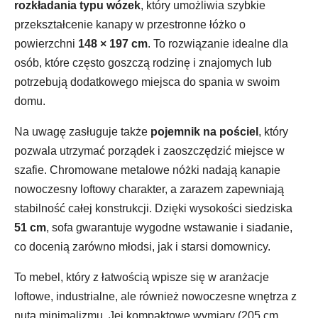
rozkładania typu wózek
, który umożliwia szybkie
przekształcenie kanapy w przestronne łóżko o
powierzchni
148 × 197 cm
. To rozwiązanie idealne dla
osób, które często goszczą rodzinę i znajomych lub
potrzebują dodatkowego miejsca do spania w swoim
domu.
Na uwagę zasługuje także
pojemnik na pościel
, który
pozwala utrzymać porządek i zaoszczędzić miejsce w
szafie. Chromowane metalowe nóżki nadają kanapie
nowoczesny loftowy charakter, a zarazem zapewniają
stabilność całej konstrukcji. Dzięki wysokości siedziska
51 cm
, sofa gwarantuje wygodne wstawanie i siadanie,
co docenią zarówno młodsi, jak i starsi domownicy.
To mebel, który z łatwością wpisze się w aranżacje
loftowe, industrialne, ale również nowoczesne wnętrza z
nutą minimalizmu. Jej kompaktowe wymiary (205 cm