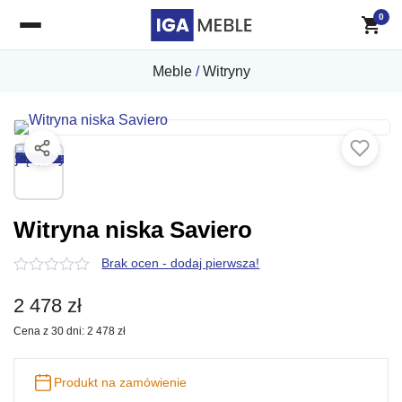
0
Meble
/
Witryny
Witryna niska Saviero
Brak ocen - dodaj pierwsza!
0
z
2 478
zł
5
Cena z 30 dni:
2 478
zł
Produkt na zamówienie