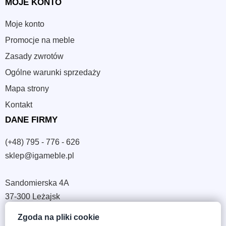
MOJE KONTO
Moje konto
Promocje na meble
Zasady zwrotów
Ogólne warunki sprzedaży
Mapa strony
Kontakt
DANE FIRMY
(+48) 795 - 776 - 626
sklep@igameble.pl
Sandomierska 4A
37-300 Leżajsk
NIP: 794 172 09 19
Zgoda na pliki cookie
REGON: 180933172