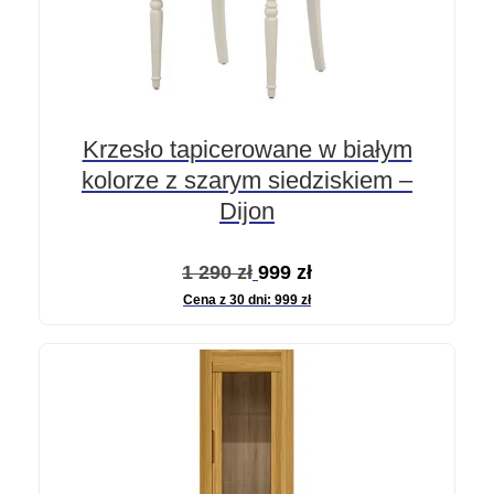
Krzesło tapicerowane w białym
kolorze z szarym siedziskiem –
Dijon
Pierwotna
Aktualna
1 290
zł
999
zł
Cena z 30 dni:
999
zł
cena
cena
wynosiła:
wynosi:
1
999 zł.
290 zł.