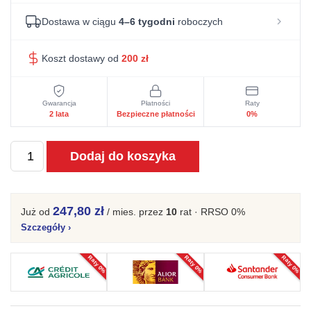
Dostawa w ciągu
4–6 tygodni
roboczych
Koszt dostawy od
200
zł
Gwarancja
Płatności
Raty
2 lata
Bezpieczne płatności
0%
ilość
Dodaj do koszyka
Witryna
niska
Saviero
247,80 zł
Już od
/ mies.
przez
10
rat · RRSO 0%
Szczegóły
›
Raty 0%
Raty 0%
Raty 0%