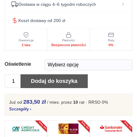
Dostawa w ciągu 4–6 tygodni roboczych
Koszt dostawy od 200 zł
Gwarancja
Płatności
Raty
2 lata
Bezpieczne płatności
0%
Oświetlenie
ilość
Dodaj do koszyka
Witryna
3D3S
283,50 zł
Już od
/ mies.
przez
10
rat · RRSO 0%
Beloria
Szczegóły
›
Raty 0%
Raty 0%
Raty 0%