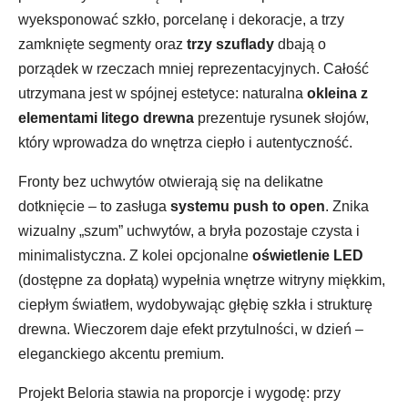
wyeksponować szkło, porcelanę i dekoracje, a trzy
zamknięte segmenty oraz
trzy szuflady
dbają o
porządek w rzeczach mniej reprezentacyjnych. Całość
utrzymana jest w spójnej estetyce: naturalna
okleina z
elementami litego drewna
prezentuje rysunek słojów,
który wprowadza do wnętrza ciepło i autentyczność.
Fronty bez uchwytów otwierają się na delikatne
dotknięcie – to zasługa
systemu push to open
. Znika
wizualny „szum” uchwytów, a bryła pozostaje czysta i
minimalistyczna. Z kolei opcjonalne
oświetlenie LED
(dostępne za dopłatą) wypełnia wnętrze witryny miękkim,
ciepłym światłem, wydobywając głębię szkła i strukturę
drewna. Wieczorem daje efekt przytulności, w dzień –
eleganckiego akcentu premium.
Projekt Beloria stawia na proporcje i wygodę: przy