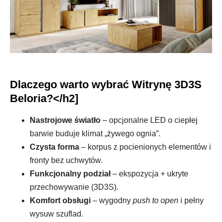
Dlaczego warto wybrać Witrynę 3D3S
Beloria?</h2]
Nastrojowe światło
– opcjonalne LED o ciepłej
barwie buduje klimat „żywego ognia”.
Czysta forma
– korpus z pocienionych elementów i
fronty bez uchwytów.
Funkcjonalny podział
– ekspozycja + ukryte
przechowywanie (3D3S).
Komfort obsługi
– wygodny
push to open
i pełny
wysuw szuflad.