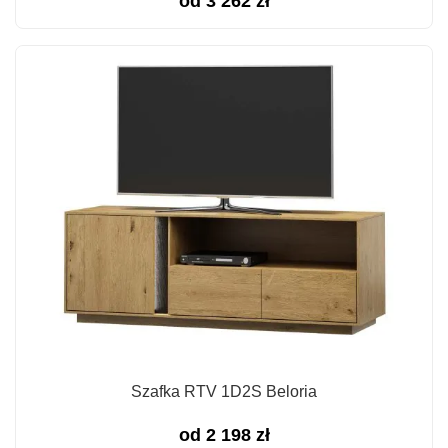
od
3 262
zł
Szafka RTV 1D2S Beloria
od
2 198
zł