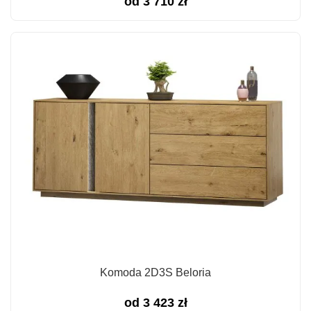
od
3 710
zł
Komoda 2D3S Beloria
od
3 423
zł