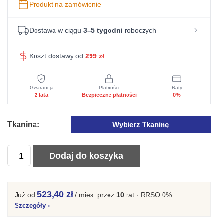
Produkt na zamówienie
Dostawa w ciągu
3–5 tygodni
roboczych
Koszt dostawy od
299
zł
Gwarancja
Płatności
Raty
2 lata
Bezpieczne płatności
0%
Tkanina:
Wybierz Tkaninę
ilość
Dodaj do koszyka
Kanapa
Nowoczesna
Rozkładana
523,40 zł
Już od
/ mies.
przez
10
rat · RRSO 0%
Z
Szczegóły
›
Pojemnikiem