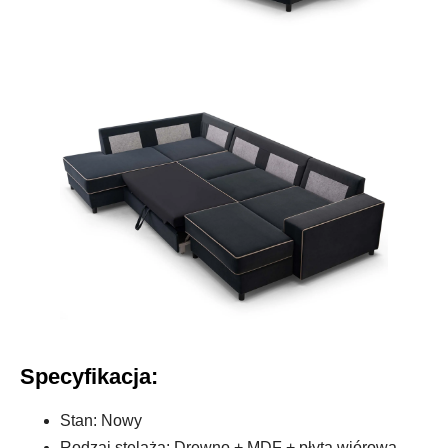
Specyfikacja:
Stan: Nowy
Rodzaj stelaża: Drewno + MDF + płyta wiórowa