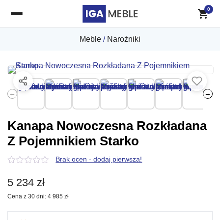
0
Meble
/
Narożniki
←
→
Kanapa Nowoczesna Rozkładana
Z Pojemnikiem Starko
Brak ocen - dodaj pierwsza!
0
z
5 234
zł
5
Cena z 30 dni:
4 985
zł