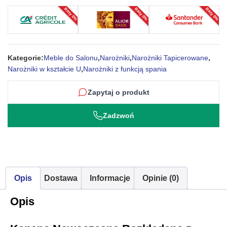
Raty 0%
Raty 0%
Raty 0%
Starko
Kategorie:
Meble do Salonu
,
Narożniki
,
Narożniki Tapicerowane
,
Narożniki w kształcie U
,
Narożniki z funkcją spania
Zapytaj o produkt
Zadzwoń
Opis
Dostawa
Informacje
Opinie (0)
Opis