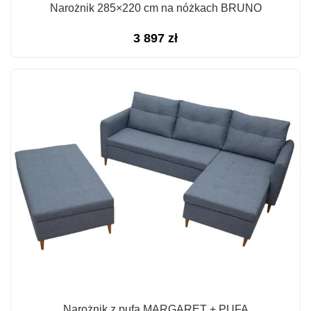
Narożnik 285×220 cm na nóżkach BRUNO
3 897
zł
Narożnik z pufą MARGARET + PUFA