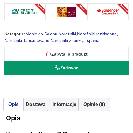
Raty 0%
Raty 0%
Raty 0%
Flawka
Kategorie:
Meble do Salonu
,
Narożniki
,
Narożniki rozkładane
,
Narożniki Tapicerowane
,
Narożniki z funkcją spania
Zapytaj o produkt
Zadzwoń
Opis
Dostawa
Informacje
Opinie (0)
Opis