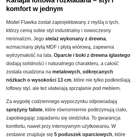
Kanapa loftowa rozkładana – styl i
komfort w jednym
Model Flawka został zaprojektowany z myślą o tych,
którzy cenią sobie styl industrialny i nowoczesny
minimalizm. Jego
stelaż wykonany z drewna
,
wzmacniany płytą MDF i płytą wiórową, zapewnia
wytrzymałość na lata.
Oparcie i boki z drewna iglastego
dodają solidności i naturalnego charakteru, a całość
została osadzona na
metalowych, odkręcanych
nóżkach o wysokości 13 cm
, które nie tylko podkreślają
loftowy styl, ale też ułatwiają sprzątanie pod meblem.
Za wygodę codziennego wypoczynku odpowiadają
sprężyny faliste
, które równomiernie podtrzymują ciało,
zapobiegając zapadaniu się siedziska. To gwarancja
komfortu, nawet przy intensywnym użytkowaniu. W
zestawie znajduje się
5 poduszek oparciowych
, które