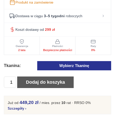
Produkt na zamówienie
Dostawa w ciągu
3–5 tygodni
roboczych
Koszt dostawy od
299
zł
Gwarancja
Płatności
Raty
2 lata
Bezpieczne płatności
0%
Tkanina:
Wybierz Tkaninę
ilość
Dodaj do koszyka
Kanapa
Loftowa
Z
449,20 zł
Już od
/ mies.
przez
10
rat · RRSO 0%
Pojemnikiem
Szczegóły
›
Rozkładana