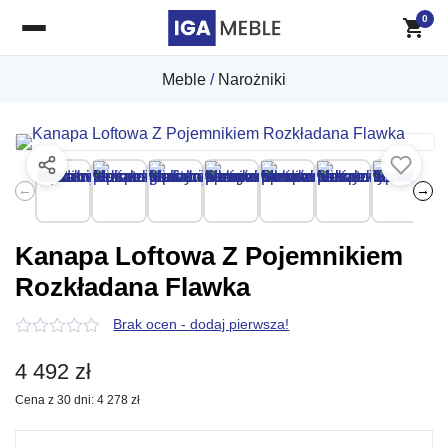
0
Meble
/
Narożniki
←
→
Kanapa Loftowa Z Pojemnikiem
Rozkładana Flawka
Brak ocen - dodaj pierwsza!
0
z
4 492
zł
5
Cena z 30 dni:
4 278
zł