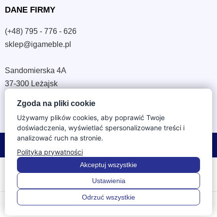
DANE FIRMY
(+48) 795 - 776 - 626
sklep@igameble.pl
Sandomierska 4A
37-300 Leżajsk
NIP: 794 172 09 19
Zgoda na pliki cookie
REGON: 180933172
Używamy plików cookies, aby poprawić Twoje
doświadczenia, wyświetlać spersonalizowane treści i
analizować ruch na stronie.
© 2026 IGA Meble. Wszystkie prawa zastrzeżone.
Polityka prywatności
Akceptuj wszystkie
Ustawienia
Odrzuć wszystkie
0
0
Menu
Wstecz
Szukaj
Ulubione
Koszyk