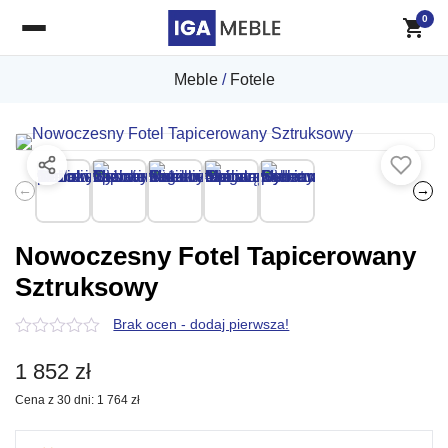
0
Meble
/
Fotele
←
→
Nowoczesny Fotel Tapicerowany
Sztruksowy
Brak ocen - dodaj pierwsza!
0
z
1 852
zł
5
Cena z 30 dni:
1 764
zł