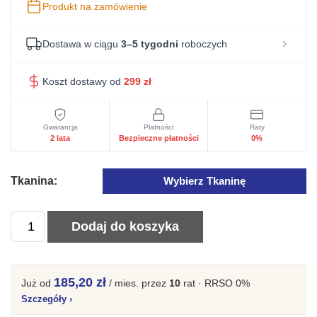
Produkt na zamówienie
Dostawa w ciągu
3–5 tygodni
roboczych
Koszt dostawy od
299
zł
Gwarancja
Płatności
Raty
2 lata
Bezpieczne płatności
0%
Tkanina:
Wybierz Tkaninę
ilość
Dodaj do koszyka
Nowoczesny
Fotel
Tapicerowany
185,20 zł
Już od
/ mies.
przez
10
rat · RRSO 0%
Sztruksowy
Szczegóły
›