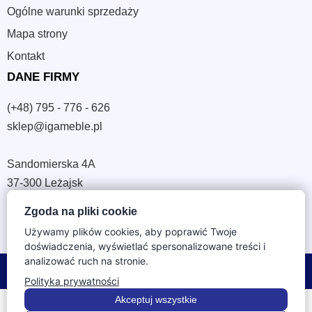
Ogólne warunki sprzedaży
Mapa strony
Kontakt
DANE FIRMY
(+48) 795 - 776 - 626
sklep@igameble.pl
Sandomierska 4A
37-300 Leżajsk
NIP: 794 172 09 19
Zgoda na pliki cookie
REGON: 180933172
Używamy plików cookies, aby poprawić Twoje
doświadczenia, wyświetlać spersonalizowane treści i
analizować ruch na stronie.
© 2026 IGA Meble. Wszystkie prawa zastrzeżone.
Polityka prywatności
Akceptuj wszystkie