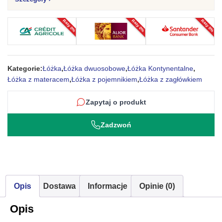
w
Stylu
Raty 0%
Raty 0%
Raty 0%
Industrialnym
SIMBA
2
Kategorie:
Łóżka
,
Łóżka dwuosobowe
,
Łóżka Kontynentalne
,
Łóżka z materacem
,
Łóżka z pojemnikiem
,
Łóżka z zagłówkiem
Zapytaj o produkt
Zadzwoń
Opis
Dostawa
Informacje
Opinie (0)
Opis