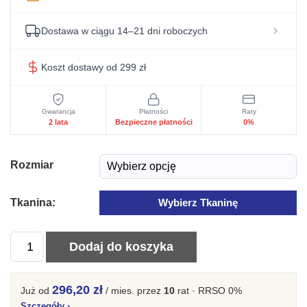
Dostawa w ciągu 14–21 dni roboczych
Koszt dostawy od 299 zł
Gwarancja
Płatności
Raty
2 lata
Bezpieczne płatności
0%
Rozmiar
Tkanina:
Wybierz Tkaninę
ilość
Dodaj do koszyka
Wygodne
Łóżko
296,20 zł
Już od
/ mies.
przez
10
rat · RRSO 0%
Sypialniane
Szczegóły
›