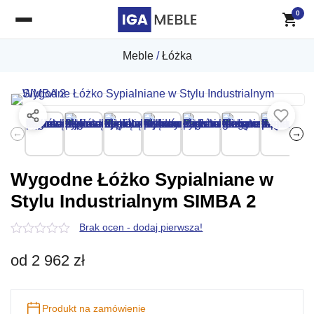
0
Meble
/
Łóżka
←
→
Wygodne Łóżko Sypialniane w
Stylu Industrialnym SIMBA 2
Brak ocen - dodaj pierwsza!
0
z
od
2 962
zł
5
Produkt na zamówienie