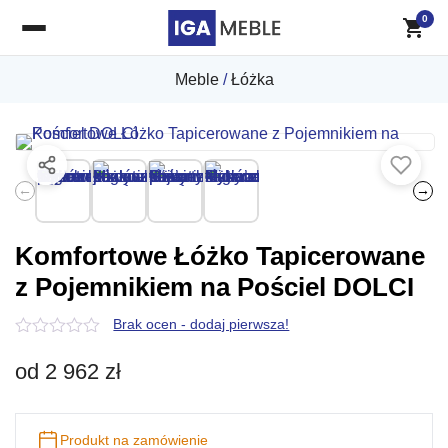
0
Meble
/
Łóżka
←
→
Komfortowe Łóżko Tapicerowane
z Pojemnikiem na Pościel DOLCI
Brak ocen - dodaj pierwsza!
0
z
od
2 962
zł
5
Produkt na zamówienie