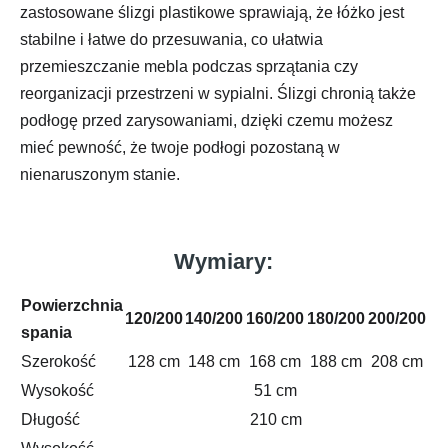
zastosowane ślizgi plastikowe sprawiają, że łóżko jest
stabilne i łatwe do przesuwania, co ułatwia
przemieszczanie mebla podczas sprzątania czy
reorganizacji przestrzeni w sypialni. Ślizgi chronią także
podłogę przed zarysowaniami, dzięki czemu możesz
mieć pewność, że twoje podłogi pozostaną w
nienaruszonym stanie.
Wymiary:
Powierzchnia
120/200
140/200
160/200
180/200
200/200
spania
Szerokość
128 cm
148 cm
168 cm
188 cm
208 cm
Wysokość
51 cm
Długość
210 cm