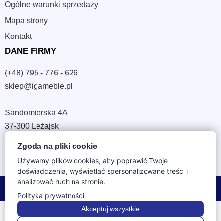
Ogólne warunki sprzedaży
Mapa strony
Kontakt
DANE FIRMY
(+48) 795 - 776 - 626
sklep@igameble.pl
Sandomierska 4A
37-300 Leżajsk
NIP: 794 172 09 19
Zgoda na pliki cookie
REGON: 180933172
Używamy plików cookies, aby poprawić Twoje
doświadczenia, wyświetlać spersonalizowane treści i
analizować ruch na stronie.
© 2026 IGA Meble. Wszystkie prawa zastrzeżone.
Polityka prywatności
Akceptuj wszystkie