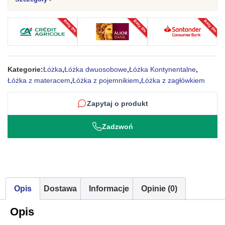
z
Pojemnikiem
Raty 0%
Raty 0%
Raty 0%
na
Pościel
DOLCI
Kategorie:
Łóżka
,
Łóżka dwuosobowe
,
Łóżka Kontynentalne
,
Łóżka z materacem
,
Łóżka z pojemnikiem
,
Łóżka z zagłówkiem
Zapytaj o produkt
Zadzwoń
Opis
Dostawa
Informacje
Opinie (0)
Opis