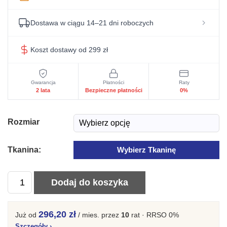
Dostawa w ciągu 14–21 dni roboczych
Koszt dostawy od 299 zł
Gwarancja
Płatności
Raty
2 lata
Bezpieczne płatności
0%
Rozmiar
Tkanina:
Wybierz Tkaninę
ilość
Dodaj do koszyka
Komfortowe
Łóżko
296,20 zł
Już od
/ mies.
przez
10
rat · RRSO 0%
Tapicerowane
Szczegóły
›