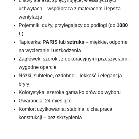
Listwy stelaża: sprężynujące, w elastycznych
uchwytach – współpraca z materacem i lepsza
wentylacja
Pojemnik: duży, przylegający do podłogi (do
1080
L
)
Tapicerka:
PARIS
lub
sztruks
– miękkie, odporne
na wycieranie i uszkodzenia
Zagłówek: szeroki, z dekoracyjnymi przeszyciami –
wygodne oparcie
Nóżki: subtelne, ozdobne – lekkość i elegancja
bryły
Kolorystyka: szeroka gama kolorów do wyboru
Gwarancja: 24 miesiące
Komfort użytkowania: stabilna, cicha praca
konstrukcji – bez skrzypienia