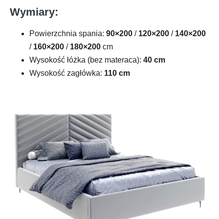
Wymiary:
Powierzchnia spania:
90×200
/
120×200
/
140×200
/
160×200
/
180×200
cm
Wysokość łóżka (bez materaca):
40 cm
Wysokość zagłówka:
110 cm