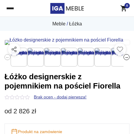
0
Meble
/
Łóżka
←
→
Łóżko designerskie z
pojemnikiem na pościel Fiorella
Brak ocen - dodaj pierwsza!
0
z
od
2 826
zł
5
Produkt na zamówienie