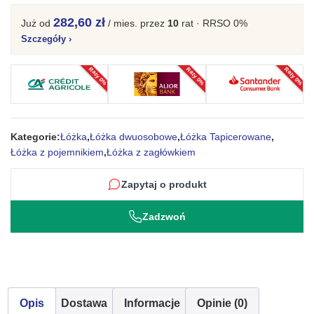
designerskie
282,60 zł
Już od
/ mies.
przez
10
rat · RRSO 0%
z
Szczegóły
›
pojemnikiem
na
Raty 0%
Raty 0%
Raty 0%
pościel
Fiorella
Kategorie:
Łóżka
,
Łóżka dwuosobowe
,
Łóżka Tapicerowane
,
Łóżka z pojemnikiem
,
Łóżka z zagłówkiem
Zapytaj o produkt
Zadzwoń
Opis
Dostawa
Informacje
Opinie (0)