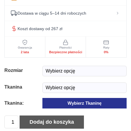
Dostawa w ciągu 5–14 dni roboczych
Koszt dostawy od 267 zł
Gwarancja
Płatności
Raty
2 lata
Bezpieczne płatności
0%
Rozmiar
Tkanina
Tkanina:
Wybierz Tkaninę
ilość
Dodaj do koszyka
Łóżko