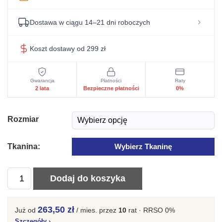
Dostawa w ciągu 14–21 dni roboczych
Koszt dostawy od 299 zł
Gwarancja
Płatności
Raty
2 lata
Bezpieczne płatności
0%
Rozmiar
Tkanina:
Wybierz Tkaninę
ilość
Dodaj do koszyka
Loftowe
łóżko
263,50 zł
Już od
/ mies.
przez
10
rat · RRSO 0%
stelaż
Szczegóły
›