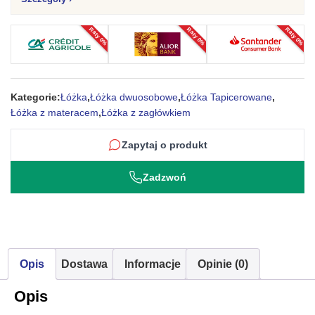
metalowy
Netto
Raty 0%
Raty 0%
Raty 0%
Kategorie:
Łóżka
,
Łóżka dwuosobowe
,
Łóżka Tapicerowane
,
Łóżka z materacem
,
Łóżka z zagłówkiem
Zapytaj o produkt
Zadzwoń
Opis
Dostawa
Informacje
Opinie (0)
Opis