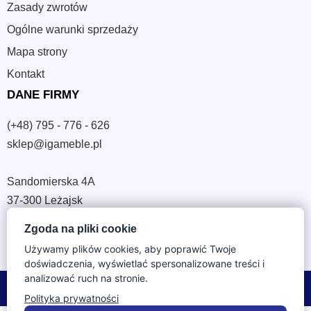
Zasady zwrotów
Ogólne warunki sprzedaży
Mapa strony
Kontakt
DANE FIRMY
(+48) 795 - 776 - 626
sklep@igameble.pl
Sandomierska 4A
37-300 Leżajsk
NIP: 794 172 09 19
Zgoda na pliki cookie
REGON: 180933172
Używamy plików cookies, aby poprawić Twoje
doświadczenia, wyświetlać spersonalizowane treści i
analizować ruch na stronie.
© 2026 IGA Meble. Wszystkie prawa zastrzeżone.
Polityka prywatności