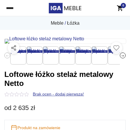
0
Meble
/
Łóżka
←
→
Loftowe łóżko stelaż metalowy
Netto
Brak ocen - dodaj pierwsza!
0
z
od
2 635
zł
5
Produkt na zamówienie