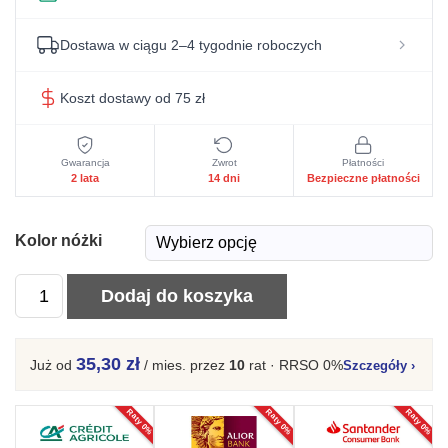
Dostawa w ciągu 2–4 tygodnie roboczych
Koszt dostawy od 75 zł
Gwarancja
Zwrot
Płatności
2 lata
14 dni
Bezpieczne płatności
Kolor nóżki
ilość
Dodaj do koszyka
Drewniane
krzesło
35,30 zł
Już od
/ mies.
przez
10
rat · RRSO 0%
Szczegóły
›
bukowe
LUKAS
Raty 0%
Raty 0%
Raty 0%
2