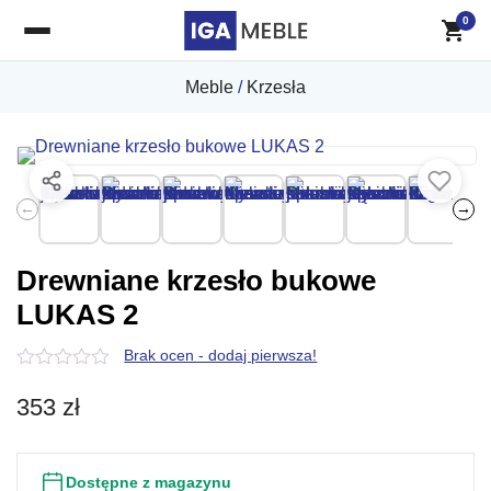
0
Meble
/
Krzesła
←
→
Drewniane krzesło bukowe
LUKAS 2
Brak ocen - dodaj pierwsza!
0
z
353
zł
5
Dostępne z magazynu