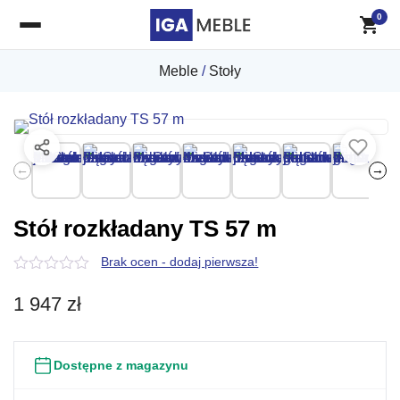
0
Meble
/
Stoły
←
→
Stół rozkładany TS 57 m
Brak ocen - dodaj pierwsza!
0
z
1 947
zł
5
Dostępne z magazynu