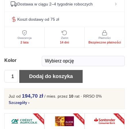
Dostawa w ciągu 2–4 tygodnie roboczych
Koszt dostawy od 75 zł
Gwarancja
Zwrot
Płatności
2 lata
14 dni
Bezpieczne płatności
Kolor
ilość
Dodaj do koszyka
Stół
rozkładany
194,70 zł
Już od
/ mies.
przez
10
rat · RRSO 0%
TS
Szczegóły
›
57
m
Raty 0%
Raty 0%
Raty 0%