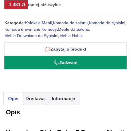
-1 381 zł
taniej niż zwykle
wynosiła:
wynosi:
3
1
Kategorie:
Kolekcje Mebli
,
Komoda do salonu
,
Komoda do sypialni
,
080 zł.
699 zł.
Komoda drewniane
,
Komody
,
Meble do Salonu
,
Meble Drewniane do Sypialni
,
Meble Nobile
Zapytaj o produkt
Zadzwoń
Opis
Dostawa
Informacje
Opis