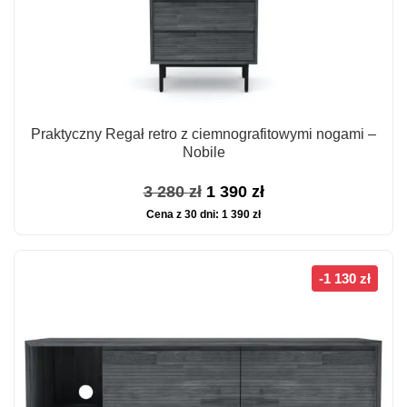
Praktyczny Regał retro z ciemnografitowymi nogami –
Nobile
Pierwotna
Aktualna
3 280
zł
1 390
zł
Cena z 30 dni:
1 390
zł
cena
cena
wynosiła:
wynosi:
3
1
-1 130 zł
280 zł.
390 zł.