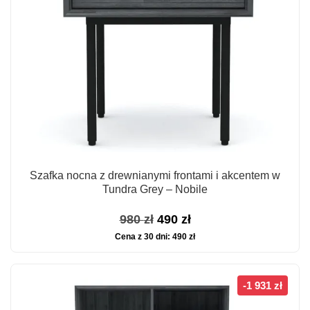
Szafka nocna z drewnianymi frontami i akcentem w
Tundra Grey – Nobile
Pierwotna
Aktualna
980
zł
490
zł
Cena z 30 dni:
490
zł
cena
cena
wynosiła:
wynosi:
980 zł.
490 zł.
-1 931 zł