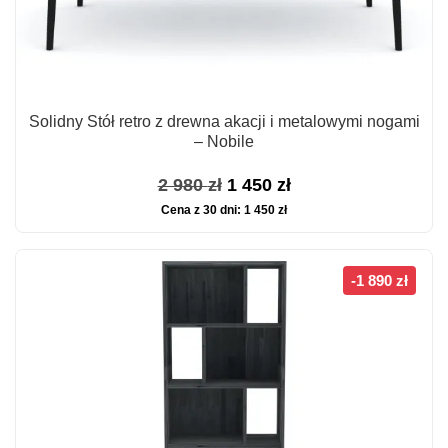
Solidny Stół retro z drewna akacji i metalowymi nogami
– Nobile
Pierwotna
Aktualna
2 980
zł
1 450
zł
Cena z 30 dni:
1 450
zł
cena
cena
wynosiła:
wynosi:
2
1
-1 890 zł
980 zł.
450 zł.