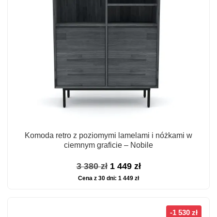
Komoda retro z poziomymi lamelami i nóżkami w
ciemnym graficie – Nobile
Pierwotna
Aktualna
3 380
zł
1 449
zł
Cena z 30 dni:
1 449
zł
cena
cena
wynosiła:
wynosi:
3
1
-1 530 zł