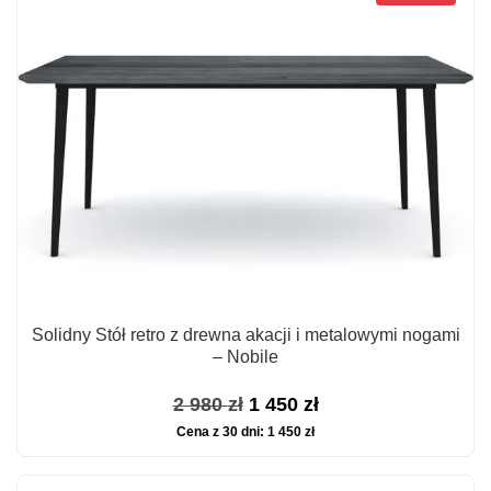
380 zł.
449 zł.
Solidny Stół retro z drewna akacji i metalowymi nogami
– Nobile
Pierwotna
Aktualna
2 980
zł
1 450
zł
Cena z 30 dni:
1 450
zł
cena
cena
wynosiła:
wynosi: