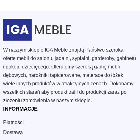
wynosiła:
wynosi:
2
1
280 zł.
150 zł.
W naszym sklepie IGA Meble znajdą Państwo szeroka
ofertę mebli do salonu, jadalni, sypialni, garderoby, gabinetu
i pokoju dziecięcego. Oferujemy szeroką gamę mebli
dębowych, narożniki tapicerowane, materace do łóżek i
wiele innych produktów w atrakcyjnych cenach. Dokonamy
wszelkich starań aby produkt trafił do produkcji zaraz po
złożeniu zamówienia w naszym sklepie.
INFORMACJE
Płatności
Dostawa