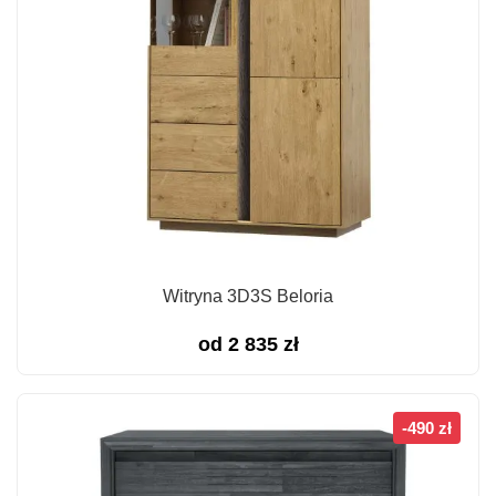
Witryna 3D3S Beloria
od
2 835
zł
-490 zł