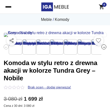
0
Meble
/
Komody
←
→
Komoda w stylu retro z drewna
akacji w kolorze Tundra Grey –
Nobile
Brak ocen - dodaj pierwsza!
0
z
Pierwotna
Aktualna
3 080
zł
1 699
zł
5
Cena z 30 dni:
3 080
zł
cena
cena