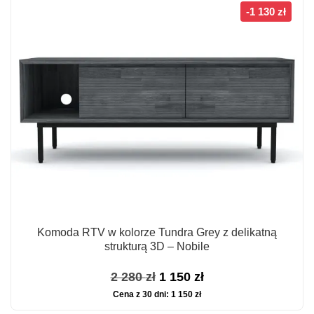
2
1
-1 130 zł
980 zł.
450 zł.
Komoda RTV w kolorze Tundra Grey z delikatną
strukturą 3D – Nobile
Pierwotna
Aktualna
2 280
zł
1 150
zł
Cena z 30 dni:
1 150
zł
cena
cena