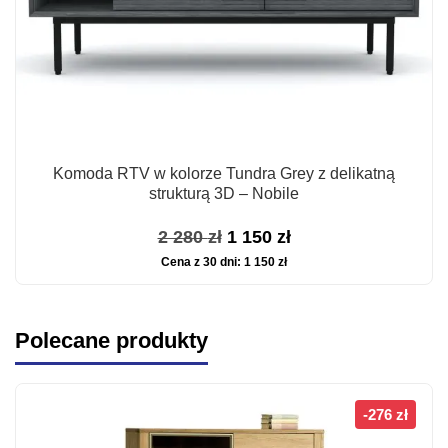
Komoda RTV w kolorze Tundra Grey z delikatną
strukturą 3D – Nobile
Pierwotna
Aktualna
2 280
zł
1 150
zł
Cena z 30 dni:
1 150
zł
cena
cena
wynosiła:
wynosi:
2
1
Polecane produkty
280 zł.
150 zł.
-276 zł