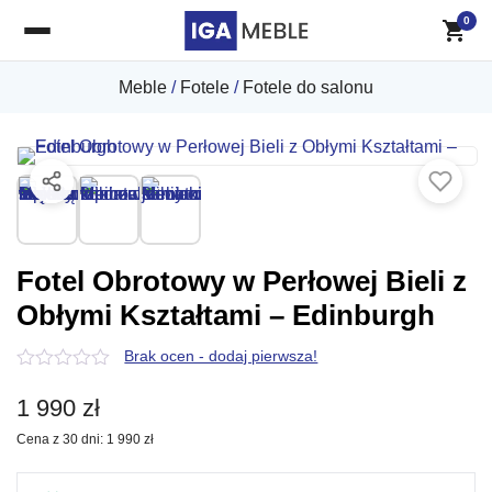
0
Meble
/
Fotele
/
Fotele do salonu
Fotel Obrotowy w Perłowej Bieli z
Obłymi Kształtami – Edinburgh
Brak ocen - dodaj pierwsza!
0
z
1 990
zł
5
Cena z 30 dni:
1 990
zł