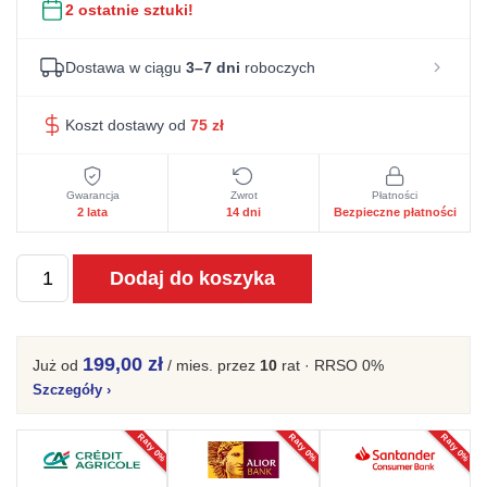
2 ostatnie sztuki!
Dostawa w ciągu
3–7 dni
roboczych
Koszt dostawy od
75
zł
Gwarancja
Zwrot
Płatności
2 lata
14 dni
Bezpieczne płatności
ilość
Dodaj do koszyka
Fotel
Obrotowy
w
199,00 zł
Już od
/ mies.
przez
10
rat · RRSO 0%
Perłowej
Szczegóły
›
Bieli
Raty 0%
Raty 0%
Raty 0%
z
Obłymi