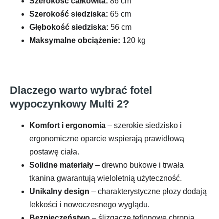
Szerokość całkowita:
86 cm
Szerokość siedziska:
65 cm
Głębokość siedziska:
56 cm
Maksymalne obciążenie:
120 kg
Dlaczego warto wybrać fotel
wypoczynkowy Multi 2?
Komfort i ergonomia
– szerokie siedzisko i
ergonomiczne oparcie wspierają prawidłową
postawę ciała.
Solidne materiały
– drewno bukowe i trwała
tkanina gwarantują wieloletnią użyteczność.
Unikalny design
– charakterystyczne płozy dodają
lekkości i nowoczesnego wyglądu.
Bezpieczeństwo
– ślizgacze teflonowe chronią