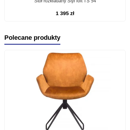
Stół rozkładany Styl loft TS 54
1 395
zł
Polecane produkty