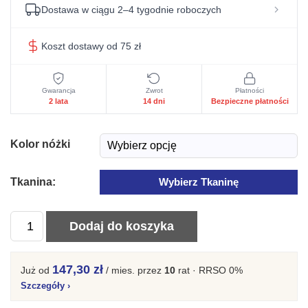
Dostawa w ciągu 2–4 tygodnie roboczych
Koszt dostawy od 75 zł
Gwarancja
Zwrot
Płatności
2 lata
14 dni
Bezpieczne płatności
Kolor nóżki
Tkanina:
Wybierz Tkaninę
ilość
Dodaj do koszyka
Fotel
wypoczynkowy
147,30 zł
Już od
/ mies.
przez
10
rat · RRSO 0%
Multi
Szczegóły
›
2