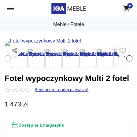
0
Meble
/
Fotele
←
→
Fotel wypoczynkowy Multi 2 fotel
Brak ocen - dodaj pierwsza!
0
z
1 473
zł
5
Dostępne z magazynu