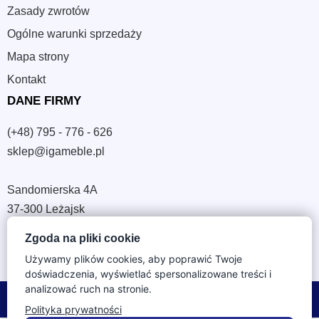
Zasady zwrotów
Ogólne warunki sprzedaży
Mapa strony
Kontakt
DANE FIRMY
(+48) 795 - 776 - 626
sklep@igameble.pl
Sandomierska 4A
37-300 Leżajsk
NIP: 794 172 09 19
Zgoda na pliki cookie
REGON: 180933172
Używamy plików cookies, aby poprawić Twoje
doświadczenia, wyświetlać spersonalizowane treści i
analizować ruch na stronie.
© 2026 IGA Meble. Wszystkie prawa zastrzeżone.
Polityka prywatności