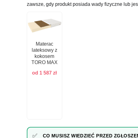
zawsze, gdy produkt posiada wady fizyczne lub je
Materac
lateksowy z
kokosem
TORO MAX
od
1 587
zł
CO MUSISZ WIEDZIEĆ PRZED ZGŁOSZE