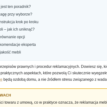
jest ten poradnik?
wagę przy wyborze?
nstrukcja krok po kroku
i – jak ich uniknąć?
równanie opcji
ekomendacje eksperta
jakość mebli
przepisów prawnych i procedur reklamacyjnych. Dowiesz się, k
a praktycznych aspektach, które pozwolą Ci skutecznie wyegze
ne
będą ozdobą domu, a nie źródłem stresu związanego z wada
AWACH
ści towaru z umową, co w praktyce oznacza, że reklamacja m