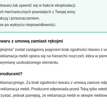
waru lub ujawnić się w trakcie eksploatacji.
eń mechanicznych powstałych z Twojej winy.
ukcją i przeznaczeniem.
ie po wykryciu nieprawidłowości.
owaru z umową zamiast rękojmi
ękojmia” został zastąpiony pojęciem brak zgodności towaru z u
eklamacja mebli opiera się na hierarchii roszczeń, która w pie
 wymianę uszkodzonego elementu.
 producent?
reklamacyjnego. Za brak zgodności towaru z umową zawsze od
 reklamacja mebli. Producent odpowiada przed Tobą tylko wtedy
rzystać, jednak pamiętaj, że reklamacja mebli w sklepie mebl