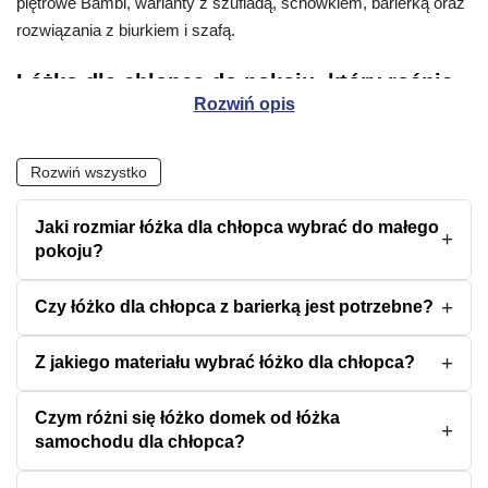
piętrowe Bambi, warianty z szufladą, schowkiem, barierką oraz
rozwiązania z biurkiem i szafą.
Łóżko dla chłopca do pokoju, który rośnie
Rozwiń opis
razem z dzieckiem
Wybór zaczyna się od tego, jak dziecko korzysta z pokoju: śpi,
Rozwiń wszystko
czyta, buduje, zaprasza kolegów albo potrzebuje miejsca na
pościel. Drewniane łóżko domek Coco 160×80 dla dziecka i
Jaki rozmiar łóżka dla chłopca wybrać do małego
łóżko domek ze schowkiem i barierką Bella wnoszą miękki,
pokoju?
przytulny klimat. Modele SPEED budują bardziej dynamiczny
charakter pokoju.
Czy łóżko dla chłopca z barierką jest potrzebne?
Jeśli liczy się prostota, sprawdź
łóżka jednoosobowe
, takie jak
Klasyczne łóżko jednoosobowe Amara. Gdy pokój ma pełnić
Z jakiego materiału wybrać łóżko dla chłopca?
kilka ról, praktyczne będą modele z szufladą, pojemnikiem lub
podnoszonym stelażem, na przykład Rima 160 z szufladą i
Czym różni się łóżko domek od łóżka
nadrukiem albo CORTEZ.
samochodu dla chłopca?