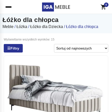
0
Łóżko dla chłopca
Meble
/
Łóżka
/
Łóżko dla Dziecka
/ Łóżko dla chłopca
Posortowane
Wyświetlanie wszystkich wyników: 15
według
☰
Filtry
najnowszych