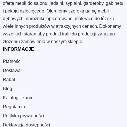
dziecięce
, zwłaszcza Bambi 190×80 z szufladą. Przy małym
ofertę mebli do salonu, jadalni, sypialni, garderoby, gabinetu
metrażu ciekawym kierunkiem są też łóżka z podwyższeniem,
i pokoju dziecięcego. Oferujemy szeroką gamę mebli
jak Noelis z biurkiem i szafą.
dębowych, narożniki tapicerowane, materace do łóżek i
wiele innych produktów w atrakcyjnych cenach. Dokonamy
Modele i style: od domku Coco po auto
wszelkich starań aby produkt trafił do produkcji zaraz po
SPEED
złożeniu zamówienia w naszym sklepie.
Kategoria obejmuje kilka wyraźnych nastrojów aranżacyjnych.
INFORMACJE
Coco i Simba 1608 białe pasują do jasnego pokoju w stylu
Płatności
skandynawskim lub japandi. Bella ze schowkiem sprawdzi się
tam, gdzie liczy się miękki wygląd i dodatkowa funkcja.
Dostawa
Rabat
SPEED 140×70, SPEED 160×80 oraz Auto SPEED 180×90 są
dla dzieci, które chcą mocniejszego motywu w pokoju. Loftowe
Blog
łóżko Pure z metalowym stelażem i metalowymi nogami wnosi
Katalog Tkanin
surowszy, nowoczesny ton. Julia z pojemnikiem i automatem
Regulamin
sprężynowym oraz PEGASUS odpowiadają na potrzebę
elastycznego miejsca do spania.
Polityka prywatności
Deklaracja dostępności
Dla młodszych dzieci alternatywą mogą być
niskie łóżka