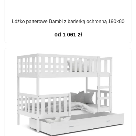
Łóżko parterowe Bambi z barierką ochronną 190×80
od
1 061
zł