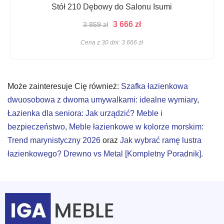
Stół 210 Dębowy do Salonu Isumi
Pierwotna
Aktualna
3 666
zł
3 859
zł
cena
cena
Cena z 30 dni:
3 666
zł
wynosiła:
wynosi:
3
3
859 zł.
666 zł.
Może zainteresuje Cię również:
Szafka łazienkowa
dwuosobowa z dwoma umywalkami: idealne wymiary
,
Łazienka dla seniora: Jak urządzić? Meble i
bezpieczeństwo
,
Meble łazienkowe w kolorze morskim:
Trend marynistyczny 2026
oraz
Jak wybrać ramę lustra
łazienkowego? Drewno vs Metal [Kompletny Poradnik]
.