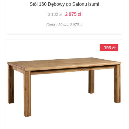
Stół 160 Dębowy do Salonu Isumi
Pierwotna
Aktualna
2 975
zł
3 132
zł
cena
cena
Cena z 30 dni:
2 975
zł
wynosiła:
wynosi:
3
2
132 zł.
975 zł.
-193 zł