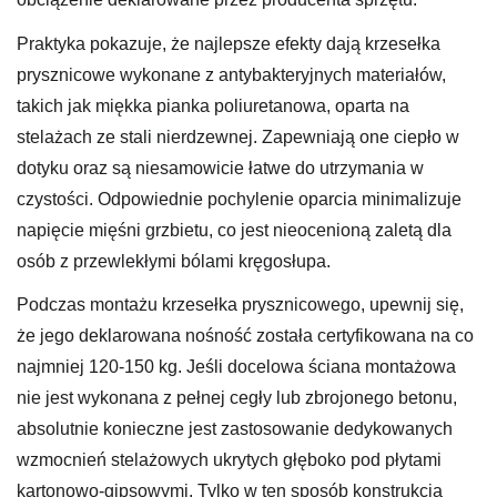
Praktyka pokazuje, że najlepsze efekty dają krzesełka
prysznicowe wykonane z antybakteryjnych materiałów,
takich jak miękka pianka poliuretanowa, oparta na
stelażach ze stali nierdzewnej. Zapewniają one ciepło w
dotyku oraz są niesamowicie łatwe do utrzymania w
czystości. Odpowiednie pochylenie oparcia minimalizuje
napięcie mięśni grzbietu, co jest nieocenioną zaletą dla
osób z przewlekłymi bólami kręgosłupa.
Podczas montażu krzesełka prysznicowego, upewnij się,
że jego deklarowana nośność została certyfikowana na co
najmniej 120-150 kg. Jeśli docelowa ściana montażowa
nie jest wykonana z pełnej cegły lub zbrojonego betonu,
absolutnie konieczne jest zastosowanie dedykowanych
wzmocnień stelażowych ukrytych głęboko pod płytami
kartonowo-gipsowymi. Tylko w ten sposób konstrukcja