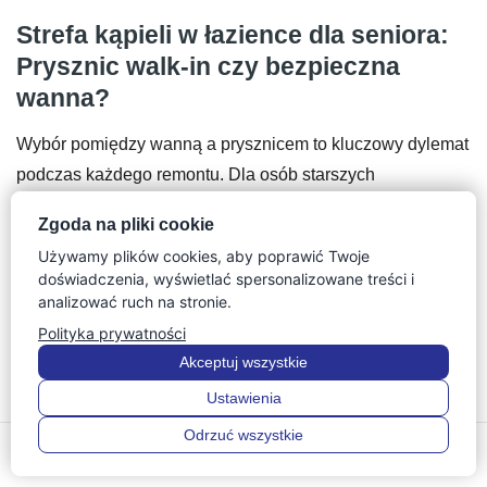
Strefa kąpieli w łazience dla seniora:
Prysznic walk-in czy bezpieczna
wanna?
Wybór pomiędzy wanną a prysznicem to kluczowy dylemat
podczas każdego remontu. Dla osób starszych
zdecydowanie najwygodniejszym rozwiązaniem jest płaski
Zgoda na pliki cookie
prysznic typu walk-in. Brak brodzika i kabiny z drzwiami
Używamy plików cookies, aby poprawić Twoje
pozwala na swobodne wejście. Można do niego bez
doświadczenia, wyświetlać spersonalizowane treści i
problemu wjechać na wózku inwalidzkim lub wstawić
analizować ruch na stronie.
chodzik. Otwarta przestrzeń to gwarancja najwyższego
Polityka prywatności
poziomu komfortu.
Akceptuj wszystkie
Ustawienia
Tradycyjna wanna bywa problematyczna ze względu na
wysoki próg, który trzeba pokonać. Jednak bezpieczna
Odrzuć wszystkie
0
0
łazienka dla seniora nie wyklucza długich, relaksujących
Menu
Szukaj
Ulubione
Konto
Koszyk