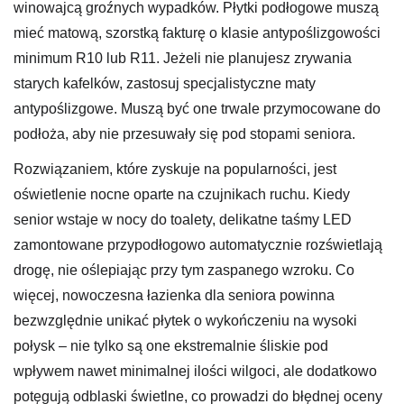
winowajcą groźnych wypadków. Płytki podłogowe muszą
mieć matową, szorstką fakturę o klasie antypoślizgowości
minimum R10 lub R11. Jeżeli nie planujesz zrywania
starych kafelków, zastosuj specjalistyczne maty
antypoślizgowe. Muszą być one trwale przymocowane do
podłoża, aby nie przesuwały się pod stopami seniora.
Rozwiązaniem, które zyskuje na popularności, jest
oświetlenie nocne oparte na czujnikach ruchu. Kiedy
senior wstaje w nocy do toalety, delikatne taśmy LED
zamontowane przypodłogowo automatycznie rozświetlają
drogę, nie oślepiając przy tym zaspanego wzroku. Co
więcej, nowoczesna łazienka dla seniora powinna
bezwzględnie unikać płytek o wykończeniu na wysoki
połysk – nie tylko są one ekstremalnie śliskie pod
wpływem nawet minimalnej ilości wilgoci, ale dodatkowo
potęgują odblaski świetlne, co prowadzi do błędnej oceny