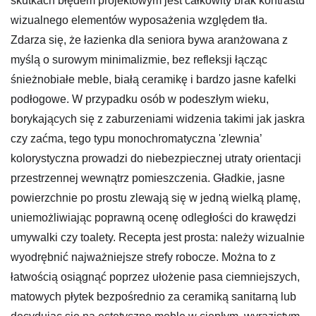
skutkach błędem projektowym jest całkowity brak kontrastu
wizualnego elementów wyposażenia względem tła.
Zdarza się, że łazienka dla seniora bywa aranżowana z
myślą o surowym minimalizmie, bez refleksji łącząc
śnieżnobiałe meble, białą ceramikę i bardzo jasne kafelki
podłogowe. W przypadku osób w podeszłym wieku,
borykających się z zaburzeniami widzenia takimi jak jaskra
czy zaćma, tego typu monochromatyczna 'zlewnia’
kolorystyczna prowadzi do niebezpiecznej utraty orientacji
przestrzennej wewnątrz pomieszczenia. Gładkie, jasne
powierzchnie po prostu zlewają się w jedną wielką plamę,
uniemożliwiając poprawną ocenę odległości do krawędzi
umywalki czy toalety. Recepta jest prosta: należy wizualnie
wyodrębnić najważniejsze strefy robocze. Można to z
łatwością osiągnąć poprzez ułożenie pasa ciemniejszych,
matowych płytek bezpośrednio za ceramiką sanitarną lub