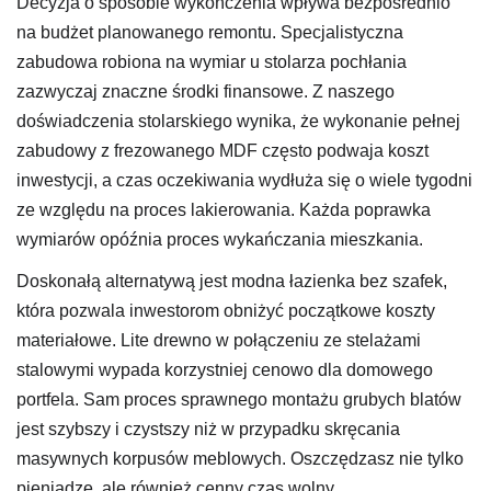
Decyzja o sposobie wykończenia wpływa bezpośrednio
na budżet planowanego remontu. Specjalistyczna
zabudowa robiona na wymiar u stolarza pochłania
zazwyczaj znaczne środki finansowe. Z naszego
doświadczenia stolarskiego wynika, że wykonanie pełnej
zabudowy z frezowanego MDF często podwaja koszt
inwestycji, a czas oczekiwania wydłuża się o wiele tygodni
ze względu na proces lakierowania. Każda poprawka
wymiarów opóźnia proces wykańczania mieszkania.
Doskonałą alternatywą jest modna łazienka bez szafek,
która pozwala inwestorom obniżyć początkowe koszty
materiałowe. Lite drewno w połączeniu ze stelażami
stalowymi wypada korzystniej cenowo dla domowego
portfela. Sam proces sprawnego montażu grubych blatów
jest szybszy i czystszy niż w przypadku skręcania
masywnych korpusów meblowych. Oszczędzasz nie tylko
pieniądze, ale również cenny czas wolny.