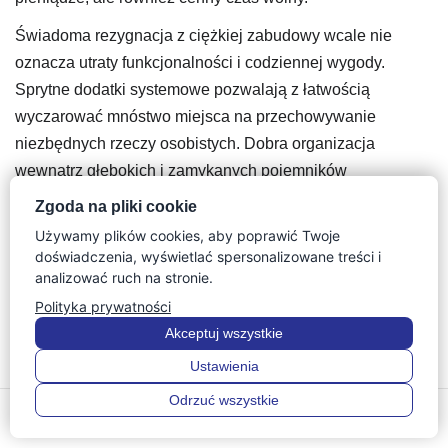
Świadoma rezygnacja z ciężkiej zabudowy wcale nie
oznacza utraty funkcjonalności i codziennej wygody.
Sprytne dodatki systemowe pozwalają z łatwością
wyczarować mnóstwo miejsca na przechowywanie
niezbędnych rzeczy osobistych. Dobra organizacja
wewnątrz głębokich i zamykanych pojemników
rekompensuje brak szuflad na metalowych prowadnicach,
Zgoda na pliki cookie
a nowoczesna łazienka bez szafek spełnia swoje zadanie.
Używamy plików cookies, aby poprawić Twoje
doświadczenia, wyświetlać spersonalizowane treści i
analizować ruch na stronie.
Koszty pełnej realizacji
Polityka prywatności
Bardzo wysokie
Akceptuj wszystkie
Umiarkowane / Niskie
Ustawienia
Odrzuć wszystkie
0
Bardzo wysokie
0
(wymaga znacznej ingerencji budowlanej)
Menu
Szukaj
Ulubione
Konto
Koszyk