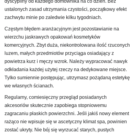
dyscypliny od każdego domownika na co dzień. Bez
ustalonych zasad utrzymania czystości, początkowy efekt
zachwytu minie po zaledwie kilku tygodniach.
Częstym błędem aranżacyjnym jest pozostawianie na
wierzchu jaskrawych opakowań kosmetyków
komercyjnych. Zbyt duża, niekontrolowana ilość rzuconych
luzem, małych przedmiotów przyciąga osiadający z
powietrza kurz i męczy wzrok. Należy wypracować nawyk
odkładania każdej użytej rzeczy na dedykowane miejsce.
Tylko sumiennie postępując, utrzymasz pożądaną estetykę
we własnych ścianach.
Regularny, comiesięczny przegląd posiadanych
akcesoriów skutecznie zapobiega stopniowemu
zagracaniu płaskich powierzchni. Jeśli jakiś nowy element
rażąco nie wpisuje się w ascetyczny klimat spa, powinien
zostać ukryty. Nie bój się wyrzucać starych, pustych