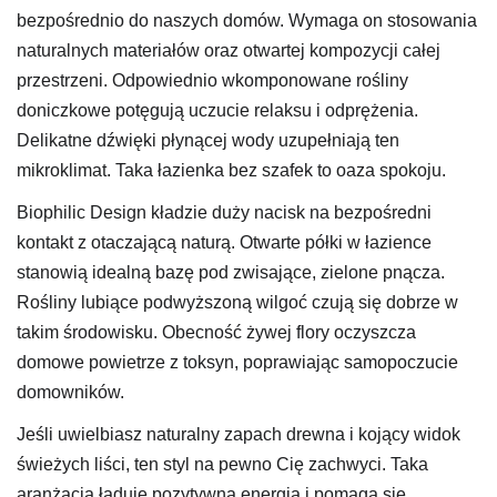
bezpośrednio do naszych domów. Wymaga on stosowania
naturalnych materiałów oraz otwartej kompozycji całej
przestrzeni. Odpowiednio wkomponowane rośliny
doniczkowe potęgują uczucie relaksu i odprężenia.
Delikatne dźwięki płynącej wody uzupełniają ten
mikroklimat. Taka łazienka bez szafek to oaza spokoju.
Biophilic Design kładzie duży nacisk na bezpośredni
kontakt z otaczającą naturą. Otwarte półki w łazience
stanowią idealną bazę pod zwisające, zielone pnącza.
Rośliny lubiące podwyższoną wilgoć czują się dobrze w
takim środowisku. Obecność żywej flory oczyszcza
domowe powietrze z toksyn, poprawiając samopoczucie
domowników.
Jeśli uwielbiasz naturalny zapach drewna i kojący widok
świeżych liści, ten styl na pewno Cię zachwyci. Taka
aranżacja ładuje pozytywną energią i pomaga się