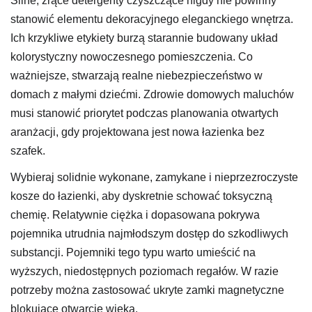
Silne, żrące detergenty czyszczące nigdy nie powinny
stanowić elementu dekoracyjnego eleganckiego wnętrza.
Ich krzykliwe etykiety burzą starannie budowany układ
kolorystyczny nowoczesnego pomieszczenia. Co
ważniejsze, stwarzają realne niebezpieczeństwo w
domach z małymi dziećmi. Zdrowie domowych maluchów
musi stanowić priorytet podczas planowania otwartych
aranżacji, gdy projektowana jest nowa łazienka bez
szafek.
Wybieraj solidnie wykonane, zamykane i nieprzezroczyste
kosze do łazienki, aby dyskretnie schować toksyczną
chemię. Relatywnie ciężka i dopasowana pokrywa
pojemnika utrudnia najmłodszym dostęp do szkodliwych
substancji. Pojemniki tego typu warto umieścić na
wyższych, niedostępnych poziomach regałów. W razie
potrzeby można zastosować ukryte zamki magnetyczne
blokujące otwarcie wieka.