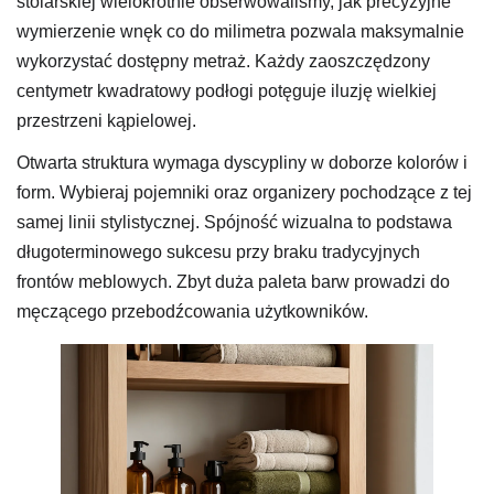
stolarskiej wielokrotnie obserwowaliśmy, jak precyzyjne
wymierzenie wnęk co do milimetra pozwala maksymalnie
wykorzystać dostępny metraż. Każdy zaoszczędzony
centymetr kwadratowy podłogi potęguje iluzję wielkiej
przestrzeni kąpielowej.
Otwarta struktura wymaga dyscypliny w doborze kolorów i
form. Wybieraj pojemniki oraz organizery pochodzące z tej
samej linii stylistycznej. Spójność wizualna to podstawa
długoterminowego sukcesu przy braku tradycyjnych
frontów meblowych. Zbyt duża paleta barw prowadzi do
męczącego przebodźcowania użytkowników.