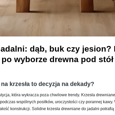
jadalni: dąb, buk czy jesion
po wyborze drewna pod stół
na krzesła to decyzja na dekady?
ycja, która wykracza poza chwilowe trendy. Krzesła drewnian
s podczas wspólnych posiłków, uroczystości czy porannej kawy
ałość konstrukcji. Solidne krzesła drewniane do jadalni potrafi