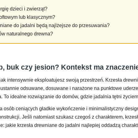
gię dzieci i zwierząt?
 loftowym lub klasycznym?
wniane do jadalni będą najlżejsze do przesuwania?
jów naturalnego drewna?
ąb, buk czy jesion? Kontekst ma znaczeni
jak intensywnie eksploatujesz swoją przestrzeń. Krzesła drew
stannie odsuwane, dosuwane i narażone na punktowe uderzen
To idealne rozwiązanie do domów, gdzie jadalnia tętni życiem 
 osób ceniących gładkie wykończenie i minimalistyczny desig
strukcji. Jeśli natomiast szukasz czegoś z charakterem, krzes
e: jakie krzesła drewniane do jadalni najlepiej oddadzą chara