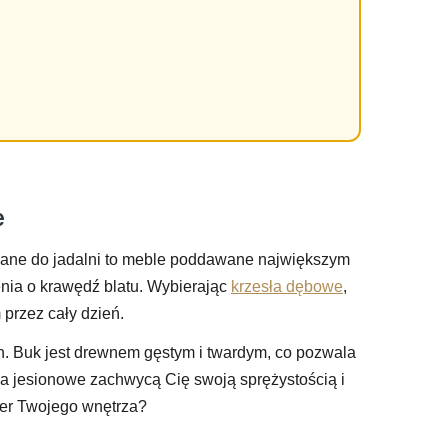
e
niane do jadalni to meble poddawane największym
ia o krawędź blatu. Wybierając
krzesła dębowe
,
przez cały dzień.
n. Buk jest drewnem gęstym i twardym, co pozwala
ła jesionowe zachwycą Cię swoją sprężystością i
kter Twojego wnętrza?