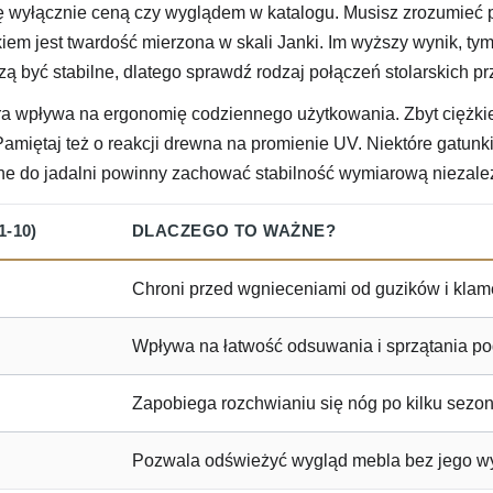
się wyłącznie ceną czy wyglądem w katalogu. Musisz zrozumieć 
em jest twardość mierzona w skali Janki. Im wyższy wynik, tym
ą być stabilne, dlatego sprawdź rodzaj połączeń stolarskich prz
a wpływa na ergonomię codziennego użytkowania. Zbyt ciężkie
Pamiętaj też o reakcji drewna na promienie UV. Niektóre gatunk
 do jadalni powinny zachować stabilność wymiarową niezależni
-10)
DLACZEGO TO WAŻNE?
Chroni przed wgnieceniami od guzików i klam
Wpływa na łatwość odsuwania i sprzątania po
Zapobiega rozchwianiu się nóg po kilku sezo
Pozwala odświeżyć wygląd mebla bez jego w