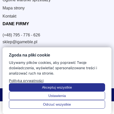
Mapa strony
Kontakt
DANE FIRMY
(+48) 795 - 776 - 626
sklep@igameble.pl
Zgoda na pliki cookie
Sandomierska 4A
37-300 Leżajsk
Używamy plików cookies, aby poprawić Twoje
doświadczenia, wyświetlać spersonalizowane treści i
NIP: 794 172 09 19
analizować ruch na stronie.
REGON: 180933172
Polityka prywatności
Akceptuj wszystkie
© 2026 IGA Meble. Wszystkie prawa zastrzeżone.
Ustawienia
Odrzuć wszystkie
0
0
Menu
Szukaj
Ulubione
Konto
Koszyk