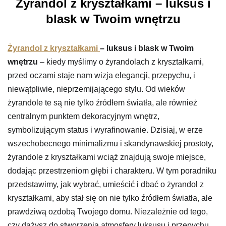
Żyrandol z kryształkami – luksus i
blask w Twoim wnętrzu
Żyrandol z kryształkami
– luksus i blask w Twoim
wnętrzu
– kiedy myślimy o żyrandolach z kryształkami,
przed oczami staje nam wizja elegancji, przepychu, i
niewątpliwie, nieprzemijającego stylu. Od wieków
żyrandole te są nie tylko źródłem światła, ale również
centralnym punktem dekoracyjnym wnętrz,
symbolizującym status i wyrafinowanie. Dzisiaj, w erze
wszechobecnego minimalizmu i skandynawskiej prostoty,
żyrandole z kryształkami wciąż znajdują swoje miejsce,
dodając przestrzeniom głębi i charakteru. W tym poradniku
przedstawimy, jak wybrać, umieścić i dbać o żyrandol z
kryształkami, aby stał się on nie tylko źródłem światła, ale
prawdziwą ozdobą Twojego domu. Niezależnie od tego,
czy dążysz do stworzenia atmosfery luksusu i przepychu,