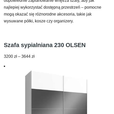
odpowiednie zaplanowanie wnętrza szafy, aby jak
najlepiej wykorzystać dostępną przestrzeń – pomocne
mogą okazać się różnorodne akcesoria, takie jak
wysuwane półki, kosze czy organizery.
Szafa sypialniana 230 OLSEN
Zakres
3200
zł
–
3644
zł
cen:
od
3200 zł
do
3644 zł