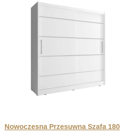
od
1831 zł
do
2129 zł
Nowoczesna Przesuwna Szafa 180