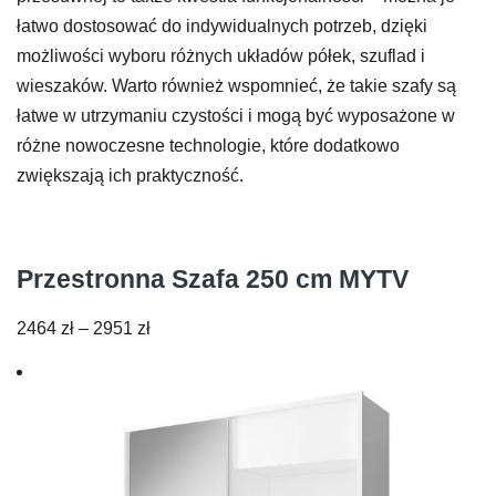
łatwo dostosować do indywidualnych potrzeb, dzięki
możliwości wyboru różnych układów półek, szuflad i
wieszaków. Warto również wspomnieć, że takie szafy są
łatwe w utrzymaniu czystości i mogą być wyposażone w
różne nowoczesne technologie, które dodatkowo
zwiększają ich praktyczność.
Przestronna Szafa 250 cm MYTV
Zakres
2464
zł
–
2951
zł
cen:
od
2464 zł
do
2951 zł