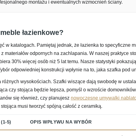
rofesjonalnego montażu i ewentualnych wzmocnień ściany.
 meble łazienkowe?
 w katalogach. Pamiętaj jednak, że łazienka to specyficzne mi
materiałów odpornych na zachlapania. W naszej praktyce stolar
era 30% więcej osób niż 5 lat temu. Nasze statystyki pokazuj
bór odpowiedniej konstrukcji wpłynie na to, jaka szafka pod u
różnych wysokościach. Szafki wiszące dają swobodę w ustalani
ąca czy stojąca będzie lepsza, pomyśl o wzroście domowników
tanów się również, czy planujesz
nowoczesne umywalki nablat
stojąca musi tworzyć spójną całość z ceramiką.
(1-5)
OPIS WPŁYWU NA WYBÓR