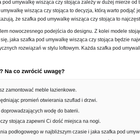
 pod umywalkę wisząca czy stojąca zależy w dużej mierze od t
umywalkę wisząca czy stojąca to decyzja, którą warto podjąć j
zują, że szafka pod umywalkę wisząca czy stojąca to najczęs
em nowoczesnego podejścia do designu. Z kolei modele stojące 
ć się, jaka szafka pod umywalkę wisząca czy stojąca będzie n
stycznych rozwiązań w stylu loftowym. Każda szafka pod umywa
a? Na co zwrócić uwagę?
jesz zamontować meble łazienkowe.
dniając promień otwierania szuflad i drzwi.
r doprowadzających wodę do baterii.
czy stojąca zapewni Ci dość miejsca na nogi.
nia podłogowego w najbliższym czasie i jaka szafka pod umywa