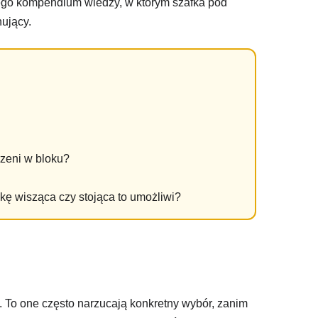
nego kompendium wiedzy, w którym szafka pod
ujący.
zeni w bloku?
kę wisząca czy stojąca to umożliwi?
. To one często narzucają konkretny wybór, zanim