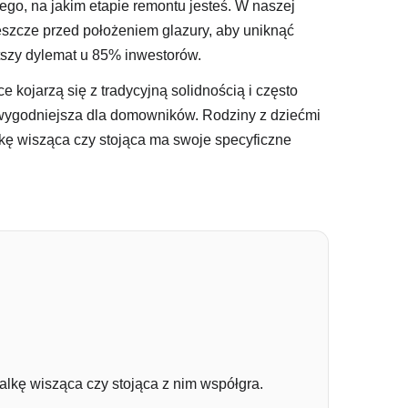
ego, na jakim etapie remontu jesteś. W naszej
eszcze przed położeniem glazury, aby uniknąć
tszy dylemat u 85% inwestorów.
kojarzą się z tradycyjną solidnością i często
ajwygodniejsza dla domowników. Rodziny z dziećmi
lkę wisząca czy stojąca ma swoje specyficzne
lkę wisząca czy stojąca z nim współgra.