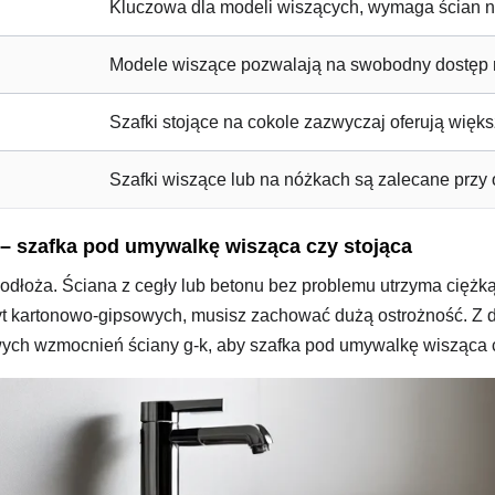
Kluczowa dla modeli wiszących, wymaga ścian 
Modele wiszące pozwalają na swobodny dostęp m
Szafki stojące na cokole zazwyczaj oferują więks
Szafki wiszące lub na nóżkach są zalecane prz
– szafka pod umywalkę wisząca czy stojąca
łoża. Ściana z cegły lub betonu bez problemu utrzyma ciężk
łyt kartonowo-gipsowych, musisz zachować dużą ostrożność. Z
h wzmocnień ściany g-k, aby szafka pod umywalkę wisząca cz