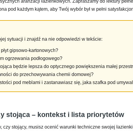
asycznych aranżacji łazienkowych. Zapraszamy do lektury peł
ona pod każdym kątem, aby Twój wybór był w pełni satysfakcjon
j sytuacji i znajdź na nie odpowiedzi w tekście:
z płyt gipsowo-kartonowych?
stem ogrzewania podłogowego?
ojąca będzie lepsza do optycznego powiększenia małej przestr
mności do przechowywania chemii domowej?
stości pod meblami i zastanawiasz się, jaka szafka pod umywal
stojąca – kontekst i lista priorytetów
czy stojący, musisz ocenić warunki techniczne swojej łazienki