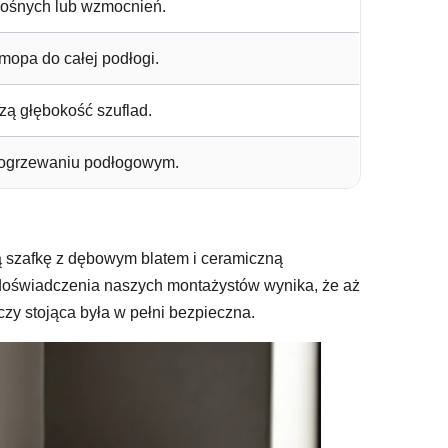
nośnych lub wzmocnień.
opa do całej podłogi.
zą głębokość szuflad.
y ogrzewaniu podłogowym.
ą szafkę z dębowym blatem i ceramiczną
 doświadczenia naszych montażystów wynika, że aż
y stojąca była w pełni bezpieczna.