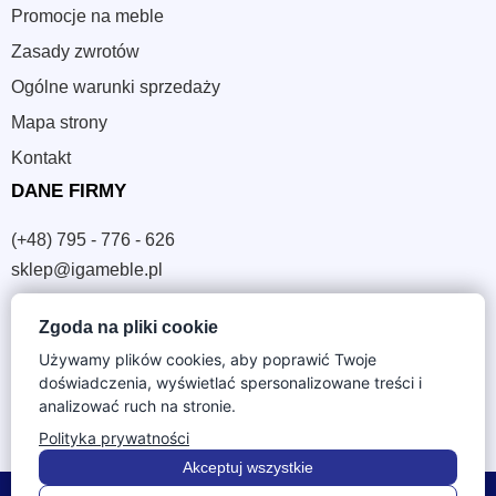
Promocje na meble
Zasady zwrotów
Ogólne warunki sprzedaży
Mapa strony
Kontakt
DANE FIRMY
(+48) 795 - 776 - 626
sklep@igameble.pl
Zgoda na pliki cookie
Sandomierska 4A
37-300 Leżajsk
Używamy plików cookies, aby poprawić Twoje
doświadczenia, wyświetlać spersonalizowane treści i
NIP: 794 172 09 19
analizować ruch na stronie.
REGON: 180933172
Polityka prywatności
Akceptuj wszystkie