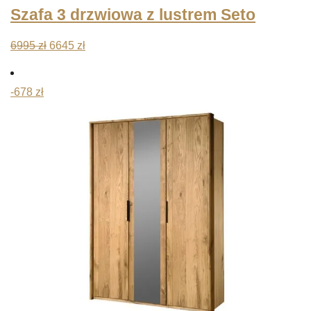
Szafa 3 drzwiowa z lustrem Seto
Pierwotna
Aktualna
6995
zł
6645
zł
cena
cena
wynosiła:
wynosi:
-678 zł
6995 zł.
6645 zł.