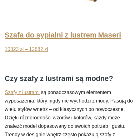
Szafa do sypialni z lustrem Maseri
Zakres
10823
zł
–
12882
zł
cen:
od
10823 zł
Czy szafy z lustrami są modne?
do
12882 zł
Szafy z lustrami
są ponadczasowym elementem
wyposażenia, który nigdy nie wychodzi z mody. Pasują do
wielu stylów wnętrz – od klasycznych po nowoczesne.
Dzięki różnorodności wzorów i kolorów, każdy może
znaleźć model dopasowany do swoich potrzeb i gustu.
Trendy w designie wnętrz często pokazują szafy z