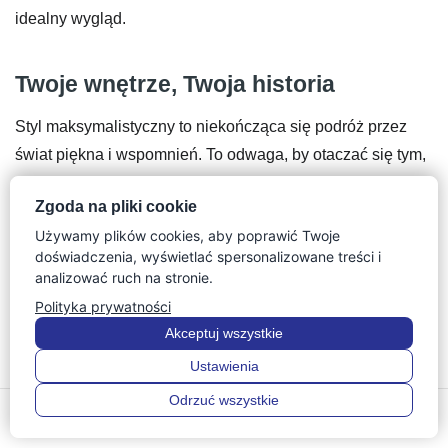
idealny wygląd.
Twoje wnętrze, Twoja historia
Styl maksymalistyczny to niekończąca się podróż przez
świat piękna i wspomnień. To odwaga, by otaczać się tym,
co naprawdę kochasz, bez oglądania się na
Zgoda na pliki cookie
minimalistyczne trendy. Twój dom powinien być tak
Używamy plików cookies, aby poprawić Twoje
wielowymiarowy i interesujący jak Ty sam. Każda nowa
doświadczenia, wyświetlać spersonalizowane treści i
poduszka, obraz czy mebel to kolejny rozdział w Twojej
analizować ruch na stronie.
prywatnej opowieści o dobrym stylu.
Polityka prywatności
Akceptuj wszystkie
Pamiętaj, że w tym nurcie najważniejsza jest Twoja radość
z tworzenia. Nie bój się eksperymentować z kolorami i
Ustawienia
teksturami. Z czasem nauczysz się intuicyjnie wyczuwać,
Odrzuć wszystkie
0
0
co pasuje do Twojej przestrzeni. Zacznij już dziś od małej
Menu
Szukaj
Ulubione
Konto
Koszyk
zmiany – wprowadź odważne kolory w salonie lub nową