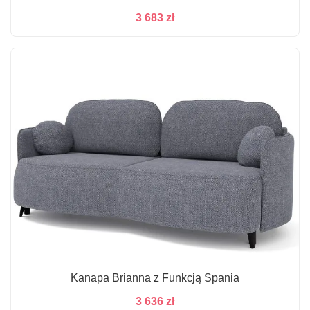
3 683
zł
Kanapa Brianna z Funkcją Spania
3 636
zł