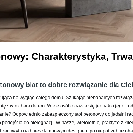
onowy: Charakterystyka, Trwał
tonowy blat to dobre rozwiązanie dla Cie
utująca na wygląd całego domu. Szukając niebanalnych rozwiąza
 potężnym charakterem. Wiele osób obawia się jednak o jego cod
wanie? Odpowiednio zabezpieczony stół betonowy do jadalni r
dejścia do pielęgnacji. W naszej wieloletniej praktyce z klie
d zachwytu nad niesztampowym designem po niepotrzebne obaw