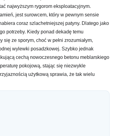
ostać najwyższym rygorom eksploatacyjnym.
 kamień, jest surowcem, który w pewnym sensie
biera coraz szlachetniejszej patyny. Dlatego jako
jego potrzeby. Kiedy ponad dekadę temu
y się ze sporym, choć w pełni zrozumiałym,
chłodnej wylewki posadzkowej. Szybko jednak
askakującą cechą nowoczesnego betonu meblarskiego
eraturę pokojową, stając się niezwykle
zyjaznością użytkową sprawia, że tak wielu