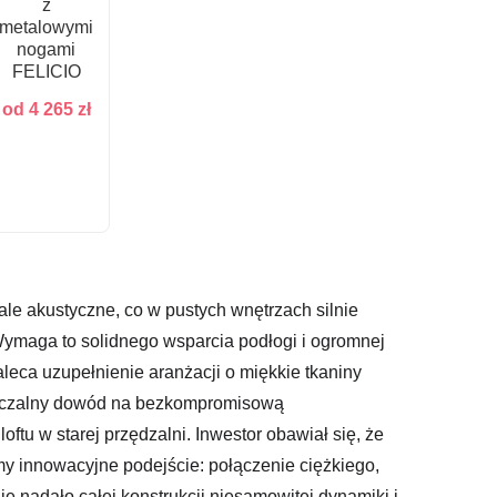
z
metalowymi
nogami
FELICIO
od
4 265
zł
e akustyczne, co w pustych wnętrzach silnie
 Wymaga to solidnego wsparcia podłogi i ogromnej
leca uzupełnienie aranżacji o miękkie tkaniny
przeczalny dowód na bezkompromisową
tu w starej przędzalni. Inwestor obawiał się, że
śmy innowacyjne podejście: połączenie ciężkiego,
 nadało całej konstrukcji niesamowitej dynamiki i