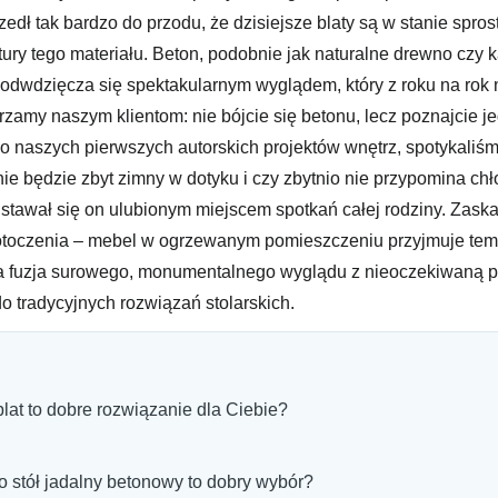
edł tak bardzo do przodu, że dzisiejsze blaty są w stanie spr
tury tego materiału. Beton, podobnie jak naturalne drewno czy
wdzięcza się spektakularnym wyglądem, który z roku na rok na
rzamy naszym klientom: nie bójcie się betonu, lecz poznajcie 
 naszych pierwszych autorskich projektów wnętrz, spotykaliśm
t nie będzie zbyt zimny w dotyku i czy zbytnio nie przypomina 
, stawał się on ulubionym miejscem spotkań całej rodziny. Z
 otoczenia – mebel w ogrzewanym pomieszczeniu przyjmuje temp
a fuzja surowego, monumentalnego wyglądu z nieoczekiwaną pr
o tradycyjnych rozwiązań stolarskich.
lat to dobre rozwiązanie dla Ciebie?
o stół jadalny betonowy to dobry wybór?