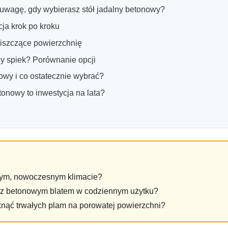
 uwagę, gdy wybierasz stół jadalny betonowy?
cja krok po kroku
niszczące powierzchnię
zy spiek? Porównanie opcji
nowy i co ostatecznie wybrać?
nowy to inwestycja na lata?
wym, nowoczesnym klimacie?
tół z betonowym blatem w codziennym użytku?
knąć trwałych plam na porowatej powierzchni?