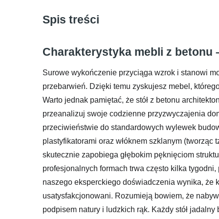
Spis treści
Charakterystyka mebli z betonu 
Surowe wykończenie przyciąga wzrok i stanowi moc
przebarwień. Dzięki temu zyskujesz mebel, którego 
Warto jednak pamiętać, że stół z betonu architekto
przeanalizuj swoje codzienne przyzwyczajenia do
przeciwieństwie do standardowych wylewek budow
plastyfikatorami oraz włóknem szklanym (tworząc t
skutecznie zapobiega głębokim pęknięciom struktu
profesjonalnych formach trwa często kilka tygodni,
naszego eksperckiego doświadczenia wynika, że kli
usatysfakcjonowani. Rozumieją bowiem, że nabywają
podpisem natury i ludzkich rąk. Każdy stół jadal