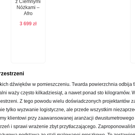
z Ciemnymi
Nóżkami –
Afro
3 699
zł
zestrzeni
ich dźwięków w pomieszczeniu. Twarda powierzchnia odbija fal
alni waży często kilkadziesiąt, a nawet ponad sto kilogramów.
zestrzeni. Z tego powodu wielu doświadczonych projektantów za
 nie tylko wyzwanie logistyczne, ale przede wszystkim nieza
y klientowi przy zaawansowanej aranżacji dwustumetrowego lof
estrzeń i sprawi wrażenie zbyt przytłaczającego. Zaproponowali
ażurową podstawą ze stali malowanej proszkowo. To zestawienie