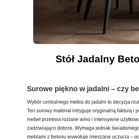
Stół Jadalny Bet
Surowe piękno w jadalni – czy be
Wybór centralnego mebla do jadalni to decyzja rz
Ten surowy materiał intryguje oryginalną fakturą i
mebel przetrwa rozlane wino i intensywne użytko
zadziwiająco dobrze. Wymaga jednak świadomego po
meblami z betonu wywołuje mieszane uczucia – o