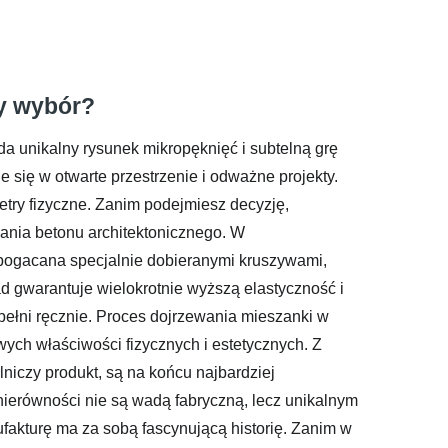
ry wybór?
a unikalny rysunek mikropęknięć i subtelną grę
 się w otwarte przestrzenie i odważne projekty.
metry fizyczne. Zanim podejmiesz decyzję,
ania betonu architektonicznego. W
bogacana specjalnie dobieranymi kruszywami,
ad gwarantuje wielokrotnie wyższą elastyczność i
pełni ręcznie. Proces dojrzewania mieszanki w
wych właściwości fizycznych i estetycznych. Z
niczy produkt, są na końcu najbardziej
 nierówności nie są wadą fabryczną, lecz unikalnym
fakturę ma za sobą fascynującą historię. Zanim w