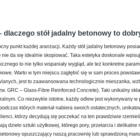
– dlaczego stół jadalny betonowy to dob
ny punkt każdej aranżacji. Każdy stół jadalny betonowy posiad
nie da się idealnie skopiować. Taka estetyka doskonale wpisuje
nicznego to nie tylko wspaniały wygląd, ale też konkretne para
mowe. Warto w tym miejscu zagłębić się w sam proces powstaw
lanych, jest to zaawansowana technologicznie mieszanka, wz
zw. GRC – Glass-Fibre Reinforced Concrete). Taki unikalny skł
ralnym. Co niezwykle istotne, każdy odlew jest wykonywany w 
 podczas których materiał nabiera swoich ostatecznych, unikato
enci, którzy decydują się poczekać na ten prawdziwie rzemieśl
 dzieło sztuki użytkowej, którego pory, przetarcia i delikatne
ny betonowy opuszczający naszą pracownię lub sprawdzoną manu