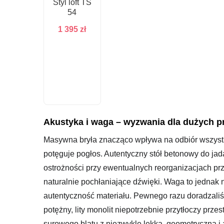
Styl loft TS
54
1 395
zł
Akustyka i waga – wyzwania dla dużych pr
Masywna bryła znacząco wpływa na odbiór wszystk
potęguje pogłos. Autentyczny stół betonowy do jad
ostrożności przy ewentualnych reorganizacjach pr
naturalnie pochłaniające dźwięki. Waga to jednak
autentyczność materiału. Pewnego razu doradzaliśm
potężny, lity monolit niepotrzebnie przytłoczy prz
surowego blatu z niezwykle lekką, geometryczną i 