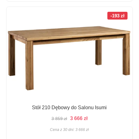
3
2
132 zł.
975 zł.
-193 zł
Stół 210 Dębowy do Salonu Isumi
Pierwotna
Aktualna
3 666
zł
3 859
zł
cena
cena
Cena z 30 dni:
3 666
zł
wynosiła:
wynosi: