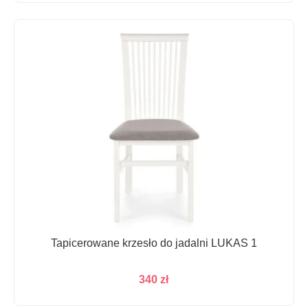
3
3
859 zł.
666 zł.
Tapicerowane krzesło do jadalni LUKAS 1
340
zł