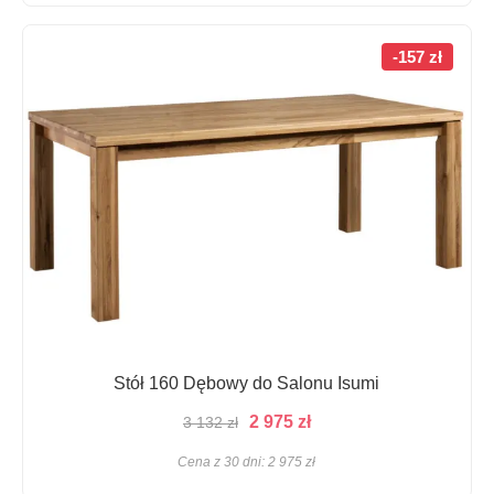
-157 zł
Stół 160 Dębowy do Salonu Isumi
Pierwotna
Aktualna
2 975
zł
3 132
zł
cena
cena
Cena z 30 dni:
2 975
zł
wynosiła:
wynosi: