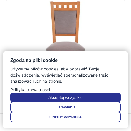
Zgoda na pliki cookie
Używamy plików cookies, aby poprawić Twoje
doświadczenia, wyświetlać spersonalizowane treści i
analizować ruch na stronie.
Polityka prywatności
Eleganckie krzesło MONDO 1
Akceptuj wszystkie
Ustawienia
326
zł
Odrzuć wszystkie
0
0
Menu
Szukaj
Ulubione
Konto
Koszyk