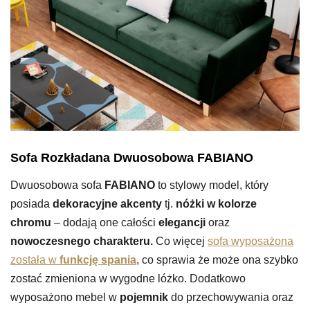
Sofa Rozkładana Dwuosobowa FABIANO
Dwuosobowa sofa
FABIANO
to stylowy model, który
posiada
dekoracyjne akcenty
tj.
nóżki w kolorze
chromu
– dodają one całości
elegancji
oraz
nowoczesnego charakteru.
Co więcej
sofa wyposażona
została w
funkcję spania
, co sprawia że może ona szybko
zostać zmieniona w wygodne lóżko. Dodatkowo
wyposażono mebel w
pojemnik
do przechowywania oraz