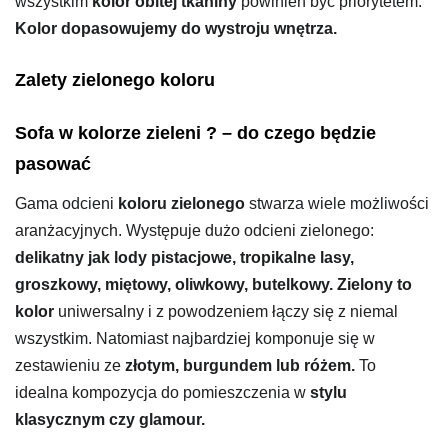
wszystkim
kolor obitej tkaniny
powinien być priorytetem.
Kolor dopasowujemy do wystroju wnętrza.
Zalety zielonego koloru
Sofa w kolorze zieleni ? – do czego będzie
pasować
Gama odcieni
koloru zielonego
stwarza wiele możliwości
aranżacyjnych. Występuje dużo odcieni zielonego:
delikatny jak lody pistacjowe, tropikalne lasy,
groszkowy, miętowy, oliwkowy, butelkowy.
Zielony to
kolor
uniwersalny i z powodzeniem łączy się z niemal
wszystkim. Natomiast najbardziej komponuje się w
zestawieniu ze
złotym, burgundem lub różem.
To
idealna kompozycja do pomieszczenia w
stylu
klasycznym czy glamour.