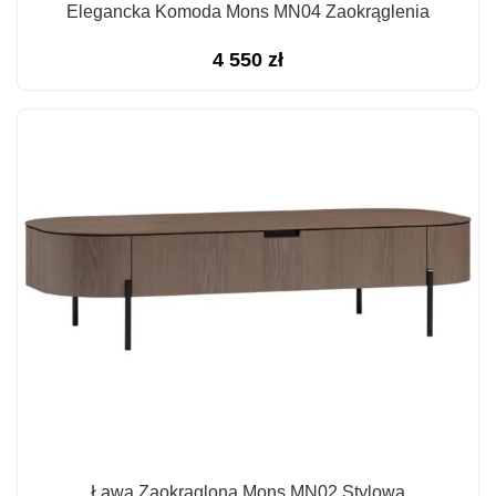
Elegancka Komoda Mons MN04 Zaokrąglenia
4 550
zł
Ława Zaokrąglona Mons MN02 Stylowa