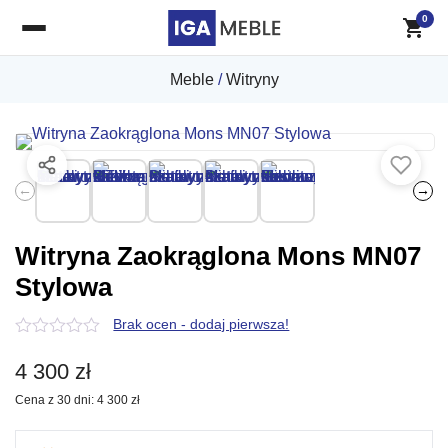
0
Meble
/
Witryny
←
→
Witryna Zaokrąglona Mons MN07
Stylowa
Brak ocen - dodaj pierwsza!
0
z
4 300
zł
5
Cena z 30 dni:
4 300
zł