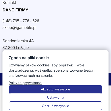
Kontakt
DANE FIRMY
(+48) 795 - 776 - 626
sklep@igameble.pl
Sandomierska 4A
37-300 Leżajsk
NIP: 794 172 09 19
Zgoda na pliki cookie
REGON: 180933172
Używamy plików cookies, aby poprawić Twoje
doświadczenia, wyświetlać spersonalizowane treści i
analizować ruch na stronie.
© 2026 IGA Meble. Wszystkie prawa zastrzeżone.
Polityka prywatności
Akceptuj wszystkie
Ustawienia
Odrzuć wszystkie
0
0