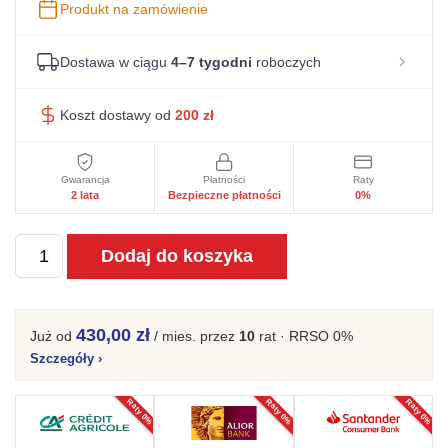
Produkt na zamówienie
Dostawa w ciągu
4–7 tygodni
roboczych
Koszt dostawy od
200
zł
Gwarancja
Płatności
Raty
2 lata
Bezpieczne płatności
0%
ilość
Dodaj do koszyka
Witryna
Zaokrąglona
Mons
430,00 zł
Już od
/ mies.
przez
10
rat · RRSO 0%
MN07
Szczegóły
›
Stylowa
Raty 0%
Raty 0%
Raty 0%