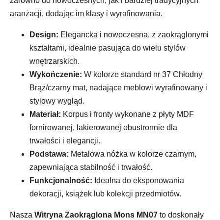
zarówno do nowoczesnych, jak i bardziej tradycyjnych
aranżacji, dodając im klasy i wyrafinowania.
Design:
Elegancka i nowoczesna, z zaokrąglonymi
kształtami, idealnie pasująca do wielu stylów
wnętrzarskich.
Wykończenie:
W kolorze standard nr 37 Chłodny
Brąz/czarny mat, nadające meblowi wyrafinowany i
stylowy wygląd.
Materiał:
Korpus i fronty wykonane z płyty MDF
fornirowanej, lakierowanej obustronnie dla
trwałości i elegancji.
Podstawa:
Metalowa nóżka w kolorze czarnym,
zapewniająca stabilność i trwałość.
Funkcjonalność:
Idealna do eksponowania
dekoracji, książek lub kolekcji przedmiotów.
Nasza
Witryna Zaokrąglona Mons MN07
to doskonały