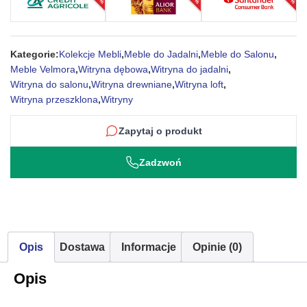
salonu
i
jadalni
Kategorie:
Kolekcje Mebli
,
Meble do Jadalni
,
Meble do Salonu
,
Meble Velmora
,
Witryna dębowa
,
Witryna do jadalni
,
Witryna do salonu
,
Witryna drewniane
,
Witryna loft
,
Witryna przeszklona
,
Witryny
Zapytaj o produkt
Zadzwoń
Opis
Dostawa
Informacje
Opinie (0)
Opis