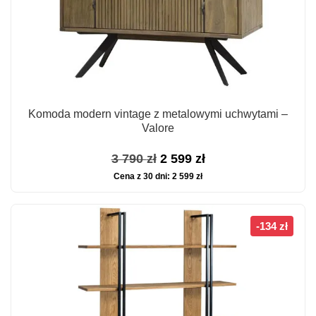
Komoda modern vintage z metalowymi uchwytami –
Valore
Pierwotna
Aktualna
3 790
zł
2 599
zł
Cena z 30 dni:
2 599
zł
cena
cena
wynosiła:
wynosi:
3
2
-134 zł
790 zł.
599 zł.