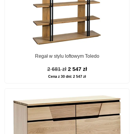
Regał w stylu loftowym Toledo
Pierwotna
Aktualna
2 681
zł
2 547
zł
Cena z 30 dni:
2 547
zł
cena
cena
wynosiła:
wynosi:
2
2
681 zł.
547 zł.