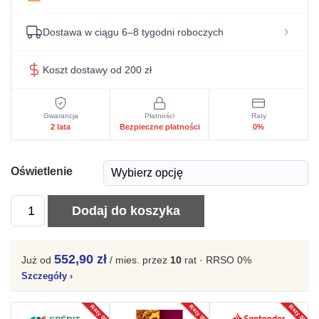
Dostawa w ciągu 6–8 tygodni roboczych
Koszt dostawy od 200 zł
Gwarancja
Płatności
Raty
2 lata
Bezpieczne płatności
0%
Oświetlenie
ilość
Dodaj do koszyka
Witryna
I
552,90 zł
Już od
/ mies.
przez
10
rat · RRSO 0%
drewniana
Szczegóły
›
Velmora
do
Raty 0%
Raty 0%
Raty 0%