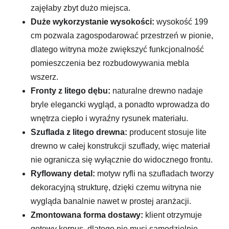
zajęłaby zbyt dużo miejsca.
Duże wykorzystanie wysokości:
wysokość 199
cm pozwala zagospodarować przestrzeń w pionie,
dlatego witryna może zwiększyć funkcjonalność
pomieszczenia bez rozbudowywania mebla
wszerz.
Fronty z litego dębu:
naturalne drewno nadaje
bryle elegancki wygląd, a ponadto wprowadza do
wnętrza ciepło i wyraźny rysunek materiału.
Szuflada z litego drewna:
producent stosuje lite
drewno w całej konstrukcji szuflady, więc materiał
nie ogranicza się wyłącznie do widocznego frontu.
Ryflowany detal:
motyw ryfli na szufladach tworzy
dekoracyjną strukturę, dzięki czemu witryna nie
wygląda banalnie nawet w prostej aranżacji.
Zmontowana forma dostawy:
klient otrzymuje
gotowy korpus, dlatego nie musi samodzielnie