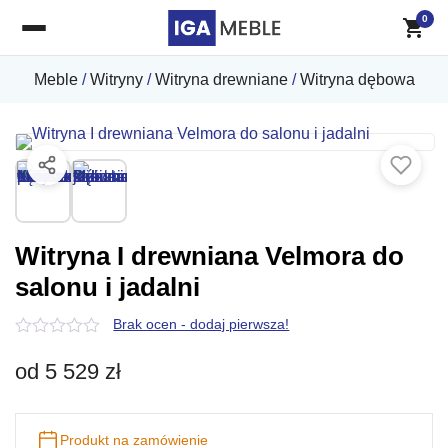
0
Meble
/
Witryny
/
Witryna drewniane
/
Witryna dębowa
Witryna I drewniana Velmora do
salonu i jadalni
Brak ocen - dodaj pierwsza!
0
z
od
5 529
zł
5
Produkt na zamówienie