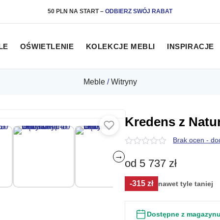
50 PLN NA START
–
ODBIERZ SWÓJ RABAT
LE
OŚWIETLENIE
KOLEKCJE MEBLI
INSPIRACJE
Meble
/
Witryny
Kredens z Natu
Brak ocen - do
0
→
z
od
5 737
zł
5
-315 zł
nawet tyle taniej
Dostępne z magazyn