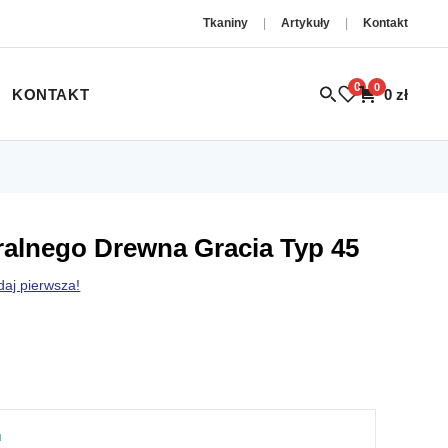
Tkaniny
|
Artykuły
|
Kontakt
0
0
KONTAKT
0
zł
ralnego Drewna Gracia Typ 45
daj pierwsza!
u