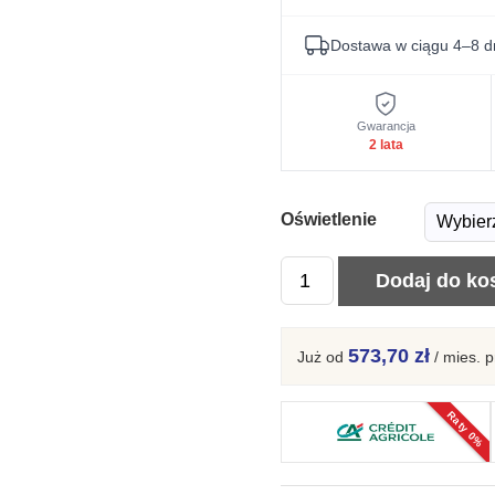
Dostawa w ciągu 4–8 d
Gwarancja
2 lata
Oświetlenie
ilość
Dodaj do ko
Kredens
z
573,70 zł
Już od
/ mies.
p
Naturalnego
Drewna
Raty 0%
Gracia
Typ
45