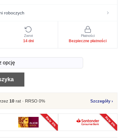
ni roboczych
Zwrot
Płatności
14 dni
Bezpieczne płatności
szyka
rzez
10
rat · RRSO 0%
Szczegóły
›
Raty 0%
Raty 0%