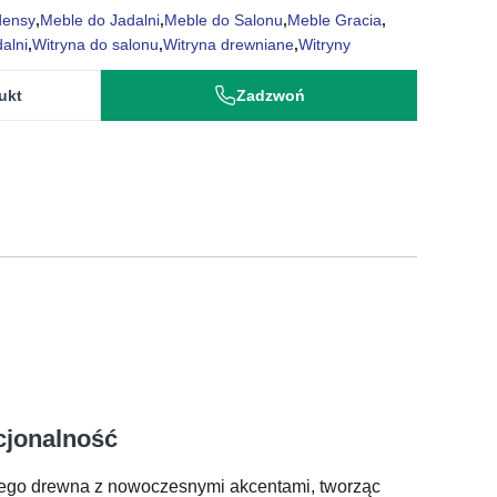
densy
,
Meble do Jadalni
,
Meble do Salonu
,
Meble Gracia
,
alni
,
Witryna do salonu
,
Witryna drewniane
,
Witryny
ukt
Zadzwoń
cjonalność
lnego drewna z nowoczesnymi akcentami, tworząc