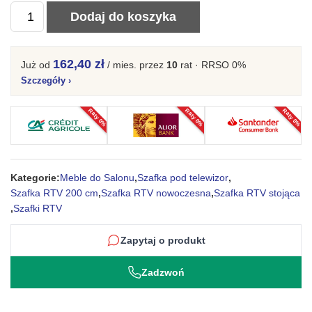
ilość
Dodaj do koszyka
Szafka
RTV
162,40 zł
Już od
/ mies.
przez
10
rat · RRSO 0%
Navia
Szczegóły
›
2D2S
z
Raty 0%
Raty 0%
Raty 0%
frezowanymi
frontami
200
Kategorie:
Meble do Salonu
,
Szafka pod telewizor
,
cm
Szafka RTV 200 cm
,
Szafka RTV nowoczesna
,
Szafka RTV stojąca
,
Szafki RTV
Zapytaj o produkt
Zadzwoń