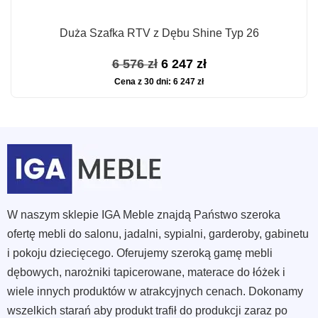
Duża Szafka RTV z Dębu Shine Typ 26
Pierwotna
Aktualna
6 576
zł
6 247
zł
Cena z 30 dni:
6 247
zł
cena
cena
wynosiła:
wynosi:
6
6
576 zł.
247 zł.
W naszym sklepie IGA Meble znajdą Państwo szeroka
ofertę mebli do salonu, jadalni, sypialni, garderoby, gabinetu
i pokoju dziecięcego. Oferujemy szeroką gamę mebli
dębowych, narożniki tapicerowane, materace do łóżek i
wiele innych produktów w atrakcyjnych cenach. Dokonamy
wszelkich starań aby produkt trafił do produkcji zaraz po