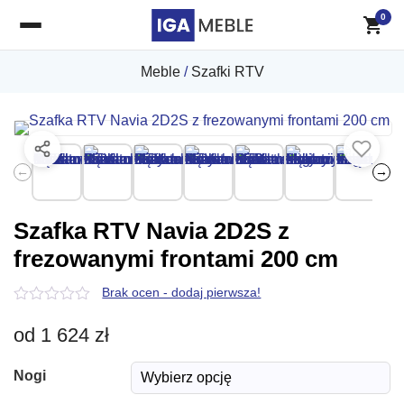
0
Meble
/
Szafki RTV
←
→
Szafka RTV Navia 2D2S z
frezowanymi frontami 200 cm
Brak ocen - dodaj pierwsza!
0
z
od
1 624
zł
5
Nogi