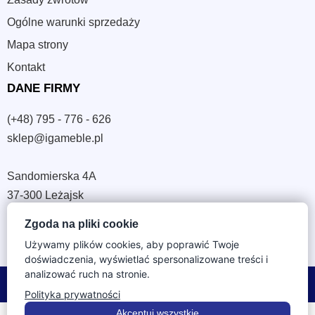
Ogólne warunki sprzedaży
Mapa strony
Kontakt
DANE FIRMY
(+48) 795 - 776 - 626
sklep@igameble.pl
Sandomierska 4A
37-300 Leżajsk
NIP: 794 172 09 19
Zgoda na pliki cookie
REGON: 180933172
Używamy plików cookies, aby poprawić Twoje
doświadczenia, wyświetlać spersonalizowane treści i
analizować ruch na stronie.
© 2026 IGA Meble. Wszystkie prawa zastrzeżone.
Polityka prywatności
Akceptuj wszystkie