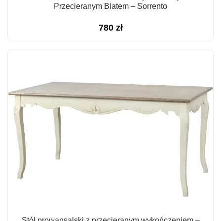
Przecieranym Blatem – Sorrento
780
zł
Stół prowansalski z przecieranym wykończeniem –