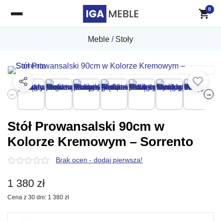
0
Meble
/
Stoły
←
→
Stół Prowansalski 90cm w
Kolorze Kremowym – Sorrento
Brak ocen - dodaj pierwsza!
0
z
1 380
zł
5
Cena z 30 dni:
1 380
zł