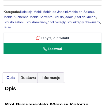
Sorrento
Kategorie:
Kolekcje Mebli
,
Meble do Jadalni
,
Meble do Salonu
,
Meble Kuchenne
,
Meble Sorrento
,
Stół do jadalni
,
Stół do kuchni
,
Stół do salonu
,
Stół drewniany
,
Stół okrągły
,
Stół okrągły drewniany
,
Stoły
Zapytaj o produkt
Zadzwoń
Opis
Dostawa
Informacje
Opis
Stół Prowansalski 90cm w Kolorze