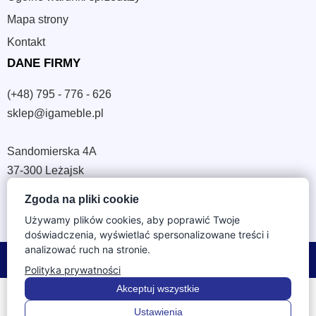
Mapa strony
Kontakt
DANE FIRMY
(+48) 795 - 776 - 626
sklep@igameble.pl
Sandomierska 4A
37-300 Leżajsk
NIP: 794 172 09 19
Zgoda na pliki cookie
REGON: 180933172
Używamy plików cookies, aby poprawić Twoje
doświadczenia, wyświetlać spersonalizowane treści i
analizować ruch na stronie.
© 2026 IGA Meble. Wszystkie prawa zastrzeżone.
Polityka prywatności
Akceptuj wszystkie
Ustawienia