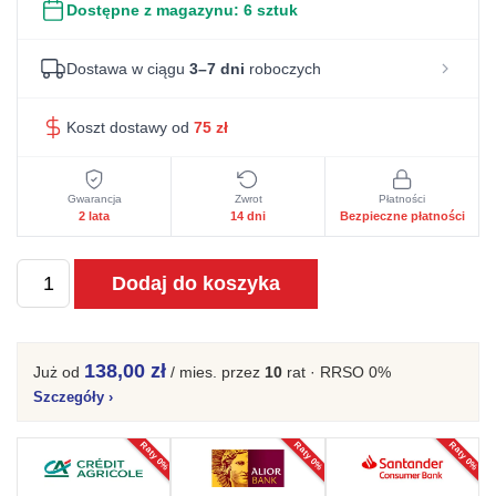
Dostępne z magazynu:
6 sztuk
Dostawa w ciągu
3–7 dni
roboczych
Koszt dostawy od
75
zł
Gwarancja
Zwrot
Płatności
2 lata
14 dni
Bezpieczne płatności
ilość
Dodaj do koszyka
Stół
Prowansalski
90cm
138,00 zł
Już od
/ mies.
przez
10
rat · RRSO 0%
w
Szczegóły
›
Kolorze
Raty 0%
Raty 0%
Raty 0%
Kremowym
-