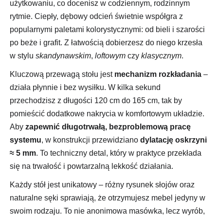
użytkowaniu, co docenisz w codziennym, rodzinnym
rytmie. Ciepły, dębowy odcień świetnie współgra z
popularnymi paletami kolorystycznymi: od bieli i szarości
po beże i grafit. Z łatwością dobierzesz do niego krzesła
w stylu
skandynawskim
,
loftowym
czy
klasycznym
.
Kluczową przewagą stołu jest
mechanizm rozkładania
–
działa płynnie i bez wysiłku. W kilka sekund
przechodzisz z długości 120 cm do 165 cm, tak by
pomieścić dodatkowe nakrycia w komfortowym układzie.
Aby
zapewnić długotrwałą, bezproblemową pracę
systemu
, w konstrukcji przewidziano
dylatację oskrzyni
≈ 5 mm
. To techniczny detal, który w praktyce przekłada
się na trwałość i powtarzalną lekkość działania.
Każdy stół jest unikatowy – różny rysunek słojów oraz
naturalne sęki sprawiają, że otrzymujesz mebel jedyny w
swoim rodzaju. To nie anonimowa masówka, lecz wyrób,