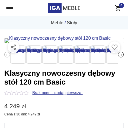
0
Meble
/
Stoły
←
→
Klasyczny nowoczesny dębowy
stół 120 cm Basic
Brak ocen - dodaj pierwsza!
0
z
4 249
zł
5
Cena z 30 dni:
4 249
zł