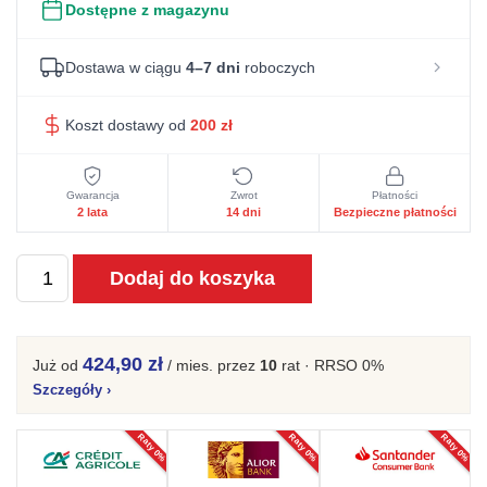
Dostępne z magazynu
Dostawa w ciągu
4–7 dni
roboczych
Koszt dostawy od
200
zł
Gwarancja
Zwrot
Płatności
2 lata
14 dni
Bezpieczne płatności
ilość
Dodaj do koszyka
Klasyczny
nowoczesny
dębowy
424,90 zł
Już od
/ mies.
przez
10
rat · RRSO 0%
stół
Szczegóły
›
120
Raty 0%
Raty 0%
Raty 0%
cm
Basic