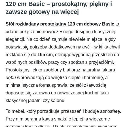
120 cm Basic – prostokątny, piękny i
zawsze gotowy na więcej
Stół rozkładany prostokątny 120 cm dębowy Basic
to
udane połączenie nowoczesnego designu i klasycznej
elegancji. Na co dzień zajmuje niewiele miejsca, a gdy
pojawia się potrzeba dodatkowych nakryć – w kilka chwil
rozkłada się do
165 cm
, oferując wygodną przestrzeń do
wspólnych posiłków, pracy czy spotkań z przyjaciółmi.
Prostokątny, lekko zaoblony blat oraz naturalna faktura
dębu
wprowadzają do wnętrza ciepło i harmonię, a
minimalistyczna forma sprawia, że stół z łatwością
dopasuje się zarówno do nowoczesnej kuchni, jak i
klasycznej jadalni czy salonu.
To mebel, który porządkuje przestrzeń i buduje atmosferę.
Przy nim poranna kawa smakuje lepiej, a wieczorne
rozmowy trwają dłużej. Dzięki kompaktowym wymiarom