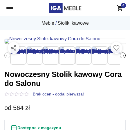
0
Meble
/
Stoliki kawowe
←
→
Nowoczesny Stolik kawowy Cora
do Salonu
Brak ocen - dodaj pierwsza!
0
z
od
564
zł
5
Dostępne z magazynu