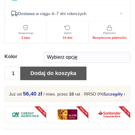
Dostawa w ciągu 4–7 dni roboczych
Gwarancja
Zwrot
Płatności
2 lata
14 dni
Bezpieczne płatności
Kolor
ilość
Dodaj do koszyka
Nowoczesny
Stolik
56,40 zł
Już od
/ mies.
przez
10
rat · RRSO 0%
Szczegóły
›
kawowy
Cora
Raty 0%
Raty 0%
Raty 0%
do
Salonu