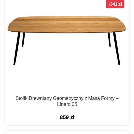
1
1
-341 zł
808 zł.
718 zł.
Stolik Drewniany Geometryczny z Masą Formy –
Linaro 05
859
zł