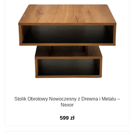
1
1
875 zł.
781 zł.
Stolik Obrotowy Nowoczesny z Drewna i Metalu –
Nexor
599
zł