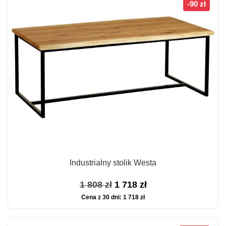
-90 zł
Industrialny stolik Westa
Pierwotna
Aktualna
1 808
zł
1 718
zł
Cena z 30 dni:
1 718
zł
cena
cena
wynosiła:
wynosi: