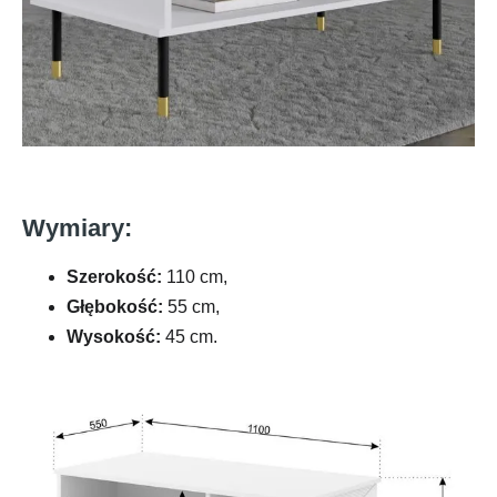
Wymiary:
Szerokość:
110 cm,
Głębokość:
55 cm,
Wysokość:
45 cm.