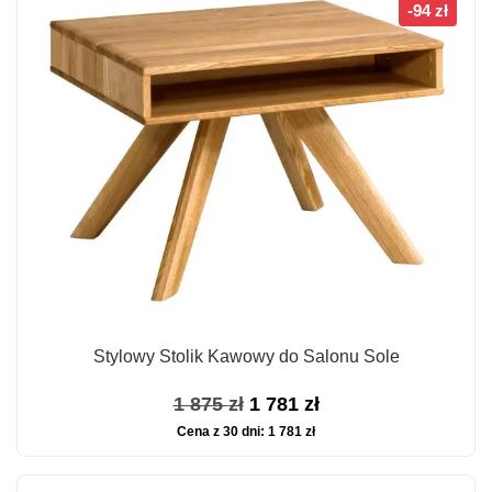
-94 zł
Stylowy Stolik Kawowy do Salonu Sole
Pierwotna
Aktualna
1 875
zł
1 781
zł
Cena z 30 dni:
1 781
zł
cena
cena
wynosiła:
wynosi: