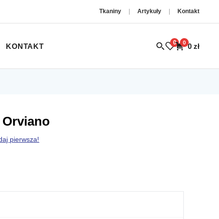
Tkaniny
|
Artykuły
|
Kontakt
0
0
KONTAKT
0
zł
I Orviano
daj pierwsza!