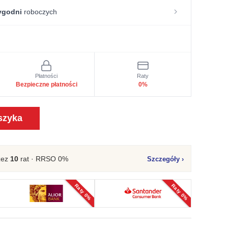
ygodni
roboczych
Płatności
Raty
Bezpieczne płatności
0%
szyka
zez
10
rat · RRSO 0%
Szczegóły
›
Raty 0%
Raty 0%