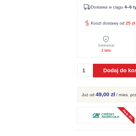
Dostawa w ciągu
4–6 t
Koszt dostawy od
25
zł
Gwarancja
2 lata
ilość
Dodaj do ko
Półka
wisząca
II
49,00 zł
Już od
/ mies.
pr
Orviano
Raty 0%