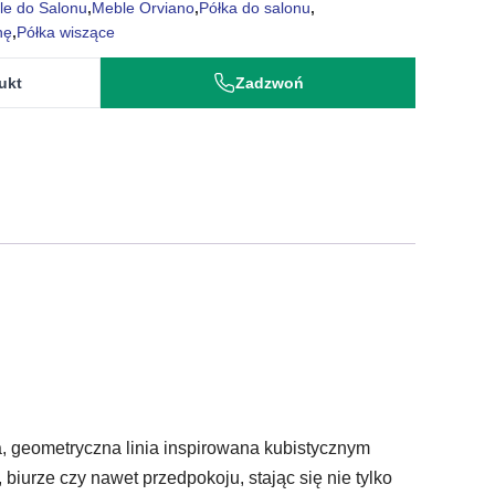
le do Salonu
,
Meble Orviano
,
Półka do salonu
,
nę
,
Półka wiszące
ukt
Zadzwoń
ta, geometryczna linia inspirowana kubistycznym
biurze czy nawet przedpokoju, stając się nie tylko