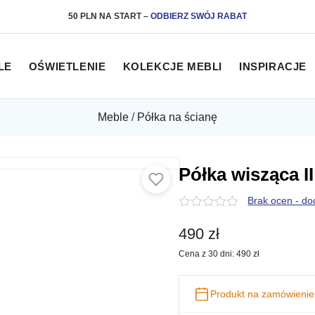
50 PLN NA START
–
ODBIERZ SWÓJ RABAT
LE
OŚWIETLENIE
KOLEKCJE MEBLI
INSPIRACJE
Meble
/
Półka na ścianę
Półka wisząca I
Brak ocen - do
0
z
490
zł
5
Cena z 30 dni:
490
zł
Produkt na zamówienie