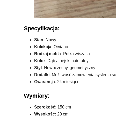
Specyfikacja:
Stan:
Nowy
Kolekcja:
Orviano
Rodzaj mebla:
Półka wisząca
Kolor:
Dąb alpejski naturalny
Styl:
Nowoczesny, geometryczny
Dodatki:
Możliwość zamówienia systemu sof
Gwarancja:
24 miesiące
Wymiary:
Szerokość:
150 cm
Wysokość:
20 cm