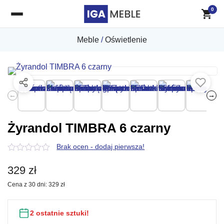
0
Meble
/
Oświetlenie
←
→
Żyrandol TIMBRA 6 czarny
Brak ocen - dodaj pierwsza!
0
z
329
zł
5
Cena z 30 dni:
329
zł
2 ostatnie sztuki!