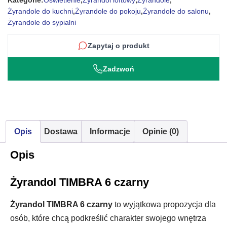
Kategorie:
Oświetlenie
,
Żyrandol loftowy
,
Żyrandole
,
Żyrandole do kuchni
,
Żyrandole do pokoju
,
Żyrandole do salonu
,
Żyrandole do sypialni
Zapytaj o produkt
Zadzwoń
Opis
Dostawa
Informacje
Opinie (0)
Opis
Żyrandol TIMBRA 6 czarny
Żyrandol TIMBRA 6 czarny
to wyjątkowa propozycja dla
osób, które chcą podkreślić charakter swojego wnętrza