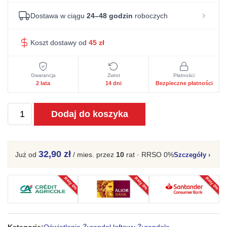
Dostawa w ciągu
24–48 godzin
roboczych
Koszt dostawy od
45
zł
Gwarancja
Zwrot
Płatności
2 lata
14 dni
Bezpieczne płatności
ilość
Dodaj do koszyka
Żyrandol
TIMBRA
6
32,90 zł
Już od
/ mies.
przez
10
rat · RRSO 0%
Szczegóły
›
czarny
Raty 0%
Raty 0%
Raty 0%