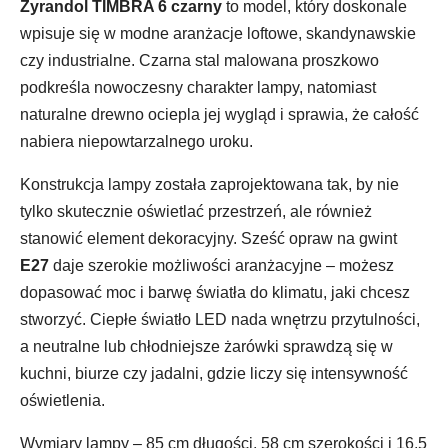
Żyrandol TIMBRA 6 czarny
to model, który doskonale
wpisuje się w modne aranżacje loftowe, skandynawskie
czy industrialne. Czarna stal malowana proszkowo
podkreśla nowoczesny charakter lampy, natomiast
naturalne drewno ociepla jej wygląd i sprawia, że całość
nabiera niepowtarzalnego uroku.
Konstrukcja lampy została zaprojektowana tak, by nie
tylko skutecznie oświetlać przestrzeń, ale również
stanowić element dekoracyjny. Sześć opraw na gwint
E27
daje szerokie możliwości aranżacyjne – możesz
dopasować moc i barwę światła do klimatu, jaki chcesz
stworzyć. Ciepłe światło LED nada wnętrzu przytulności,
a neutralne lub chłodniejsze żarówki sprawdzą się w
kuchni, biurze czy jadalni, gdzie liczy się intensywność
oświetlenia.
Wymiary lampy – 85 cm długości, 58 cm szerokości i 16,5