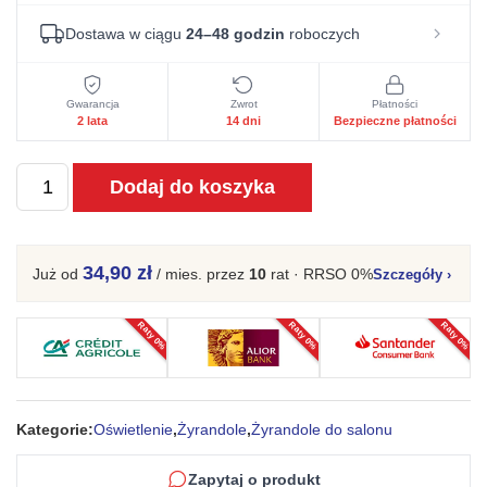
Dostawa w ciągu
24–48 godzin
roboczych
Gwarancja
Zwrot
Płatności
2 lata
14 dni
Bezpieczne płatności
ilość
Dodaj do koszyka
Żyrandol
LEVOR
8
34,90 zł
Już od
/ mies.
przez
10
rat · RRSO 0%
Szczegóły
›
czarny
Raty 0%
Raty 0%
Raty 0%
Kategorie:
Oświetlenie
,
Żyrandole
,
Żyrandole do salonu
Zapytaj o produkt