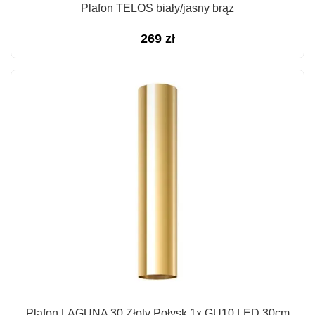
Plafon TELOS biały/jasny brąz
269
zł
Plafon LAGUNA 30 Złoty Połysk 1x GU10 LED 30cm