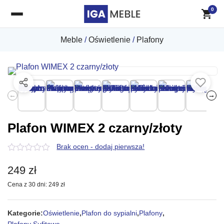
0
Meble
/
Oświetlenie
/
Plafony
←
→
Plafon WIMEX 2 czarny/złoty
Brak ocen - dodaj pierwsza!
0
z
249
zł
5
Cena z 30 dni:
249
zł
Kategorie:
Oświetlenie
,
Plafon do sypialni
,
Plafony
,