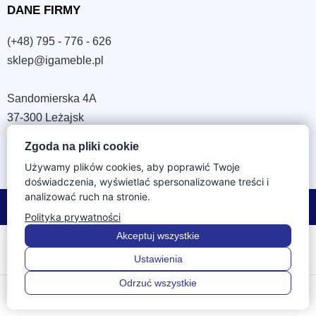
DANE FIRMY
(+48) 795 - 776 - 626
sklep@igameble.pl
Sandomierska 4A
37-300 Leżajsk
NIP: 794 172 09 19
Zgoda na pliki cookie
REGON: 180933172
Używamy plików cookies, aby poprawić Twoje
doświadczenia, wyświetlać spersonalizowane treści i
analizować ruch na stronie.
© 2026 IGA Meble. Wszystkie prawa zastrzeżone.
Polityka prywatności
Akceptuj wszystkie
Ustawienia
Odrzuć wszystkie
0
0
Menu
Wstecz
Szukaj
Ulubione
Koszyk