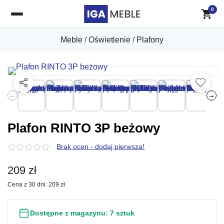
0
Meble
/
Oświetlenie
/
Plafony
←
→
Plafon RINTO 3P beżowy
Brak ocen - dodaj pierwsza!
0
z
209
zł
5
Cena z 30 dni:
209
zł
Dostępne z magazynu:
7 sztuk