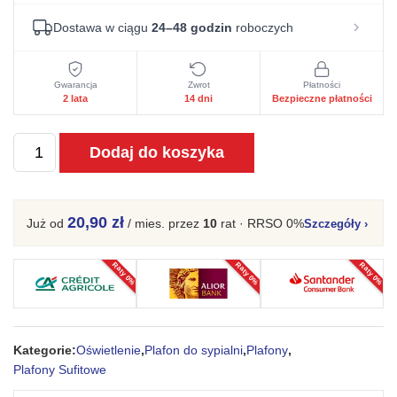
Dostawa w ciągu
24–48 godzin
roboczych
Gwarancja
Zwrot
Płatności
2 lata
14 dni
Bezpieczne płatności
ilość
Dodaj do koszyka
Plafon
RINTO
3P
20,90 zł
Już od
/ mies.
przez
10
rat · RRSO 0%
Szczegóły
›
beżowy
Raty 0%
Raty 0%
Raty 0%
Kategorie:
Oświetlenie
,
Plafon do sypialni
,
Plafony
,
Plafony Sufitowe