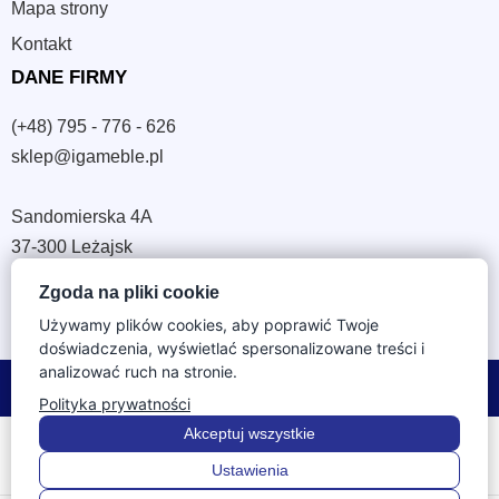
Mapa strony
Kontakt
DANE FIRMY
(+48) 795 - 776 - 626
sklep@igameble.pl
Sandomierska 4A
37-300 Leżajsk
NIP: 794 172 09 19
Zgoda na pliki cookie
REGON: 180933172
Używamy plików cookies, aby poprawić Twoje
doświadczenia, wyświetlać spersonalizowane treści i
analizować ruch na stronie.
© 2026 IGA Meble. Wszystkie prawa zastrzeżone.
Polityka prywatności
Akceptuj wszystkie
Ustawienia