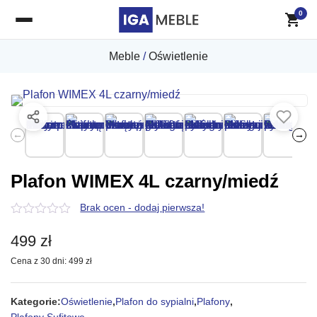
0
Meble
/
Oświetlenie
←
→
Plafon WIMEX 4L czarny/miedź
Brak ocen - dodaj pierwsza!
0
z
499
zł
5
Cena z 30 dni:
499
zł
Kategorie:
Oświetlenie
,
Plafon do sypialni
,
Plafony
,